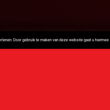
Gebruiksvoorwaarden
Inhoud verwijderen
Ouderlijk toezich
erlenen. Door gebruik te maken van deze website gaat u hiermee 
Alle rechten voorbehouden. © 2022
100000JaarSex.be
boden materiaal te plaatsen waarop personen jonger dan 18
video's en afbeeldingen zijn eigendom en copyright van hun
 pornografie. Alle links, video's en afbeeldingen zijn afkomstig
or de inhoud van een website waarnaar we linken, gebruik je eig
Belangrijke mededeling
ere pornosites zoals Pornhub, Xnxx, xVideos, xHamster, Redtube,