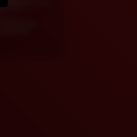
 uiteengezet in 17 U.S.C.
en alle gebruikers
van dergelijke