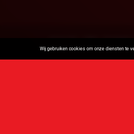
18 U.S.C 2257
DMCA
Privacybeleid
Wij gebruiken cookies om onze diensten te v
Het is gebruikers ver
Alle porno
Disclaimer:
we hebben een nultolerantiebeleid tegen illegale
sites. We nemen geen verantwoordelijkheid vo
Alle xxx-video's op deze site zijn ingesloten van and