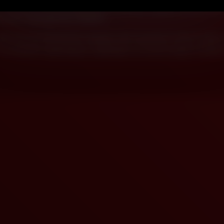
 auteursrecht van een ander te verwijderen, volgens de procedure
lennium Copyright Act (“DMCA”).
t voor om dit beleid te wijzigen, aan te passen of aan te vullen, 
orwaarden regelmatig te raadplegen om op de hoogte te blijven 