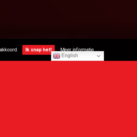
t
Onze websites
Adverteren
Links
akkoord.
Ik snap het!
Meer informatie
English
 jaar worden afgebeeld
 eigenaren.
 van derden. Wij hebben geen controle over de inhoud van deze
en goeddunken tijdens het surfen op de links.
 YouPorn, Redtube enz. upload of produceer ze. Dank u.