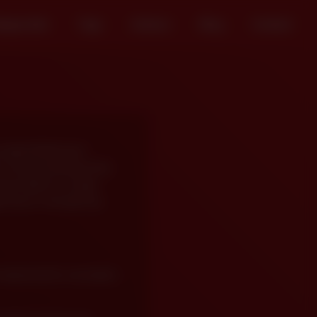
tegorieën
Tags
Acteurs
Blog
Contact
Digital Millennium
CA. Dienovereenkomstig
woonlijk de “veilige
ving en verwijdering
 auteursrecht, verzoeken