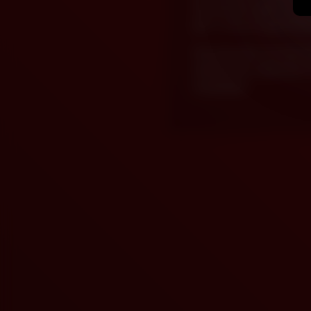
dat inbreuk maakt op het
§512 van de Digital Mil
We behouden ons het rech
dienen deze algemene vo
wijzigingen.