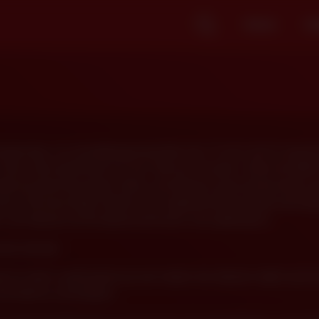
Home
Ca
sgevings- en verwijderingsvereisten van 17 U.S.C. § 512 van de 
 Deze site kwalificeert als een “Service Provider” onder de DM
lde bescherming tegen claims van inbreuk op het auteursrecht, ge
emd. We bevestigen daarom het volgende beleid inzake kennisge
s van inbreuk op het auteursrecht door onze gebruikers.
rde inbreuk:
at uw werk is gekopieerd op een manier die inbreuk maakt op het
formatie te verstrekken: