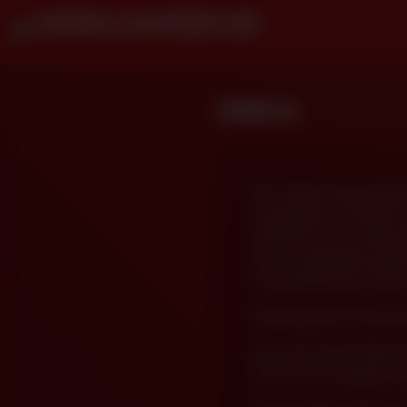
DMCA
We voldoen aan de kenni
Copyright Act (“DMCA”).
heeft het recht op bepaa
haven”-bepalingen geno
met betrekking tot claim
Kennisgeving van bewee
Als u van mening bent d
wij u ons de volgende in