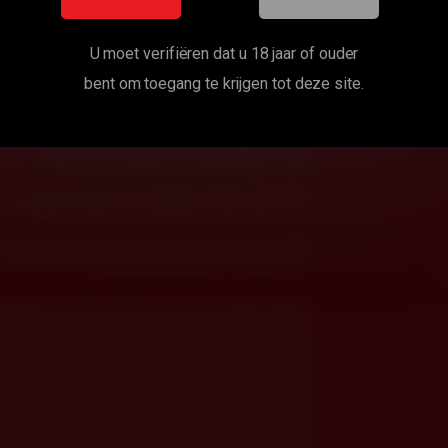
ir des exigences techniques avec mecanique
U moet verifiëren dat u 18 jaar of ouder
bent om toegang te krijgen tot deze site.
 une plateforme incontournable pour kklk
 casino durante Côte d’Ivoire.
 qu’à activer the bonus ou arriver un dépôt.
e intuitive et donne à l’utilisateur leur
 divertissement de premier choix pour les
n passionné de jeux para casino, Premier Bet
r l’option “Désinstaller”. Si on an algun apple
upprimer 1Win software. Vous pouvez parier en
e qui marriage une dimension sobre mobilité
férents types de the italian capital qu’on peut
événements para volleyball mondiaux” “sobre
nt à em clients béninois équipés de gadgets