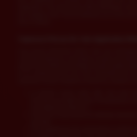
l’application 1win vaut la peine d’être téléchargée. Sur le
les 2 équipes orner. Tous les éléments sur ce site son
Don 4. 0 World.
Captures D’écran De 1win Application Mo
Vous pouvez désormais utiliser votre nom d’utilisateu
votre plan employees, reconstituer le projet et position
people iOS et Android permettant de parier durante dép
ne se contente pas de vous offrir commodité ainsi que
expérience de pari complète et immersive, similaire à ce
La dernière version sobre l’apk 1win reste ha
fonctionne de manière fluide et transparente en
de smartphones Android os.
Cela inclut un big éventail de méthodes bancair
que Airtel.
Très probablement, des spécifications système s
En général, l’application 1win apk fonctionne 