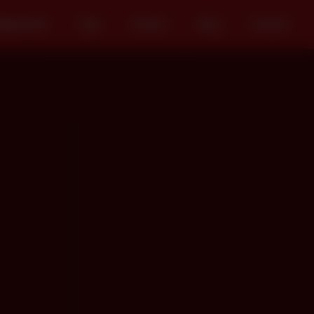
tegorieën
Tags
Acteurs
Blog
Contact