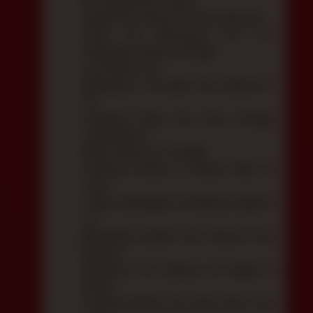
Et Commencez À Parier
Cliquer Sur Insérer À L’écran D’accueil
Prime De Bienvenue Put Les
Utilisateurs Sobre 1win App
Jeu De Gros Lot
Application 1win App Pour Android Et
Ios
Comment Placer Des Paris Through
L’application?
Revue Vidéo De 1win App
Comment Utiliser La Edition Web De
1win?
In App Télécharger Fill Android ( Apk) Et
Ios
Application Cellular 1win: Pariez À Tout
Moment
Améliorez Vos Chances De Gagner À
Aviator
Comment Retirer Des Gains Dans 1win