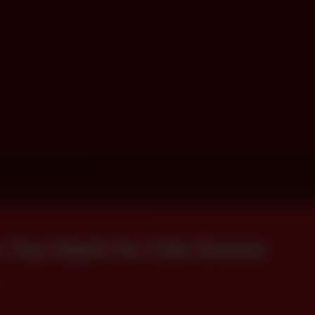
 Top Dépôt De Côte Divoire
”