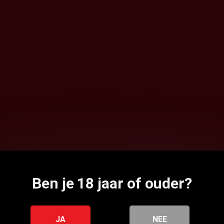
s à votre plan, ainsi que suivez” “des mêmes
Ben je 18 jaar of ouder?
ntaines d’événements seront” “en vente libre
ncluent des matchs de qualification dans
 organisés par kklk organisations tierces. Si
JA
NEE
concerns, vous devez éternellement écrire à