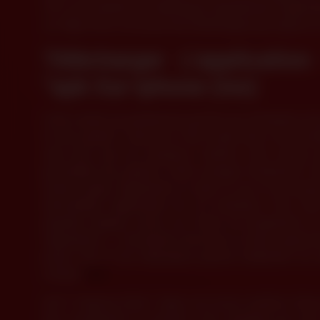
iOS la possibilité de télécharger gratuitement l’applica
sur l’App Store et ne peut être téléchargée que depuis le
Télécharger L’application
“apk Sur Iphone (ios)
Cette variété de prédilection permet aux utilisateurs de
Un des grands” “atouts de 1Win réside dans son excell
web ainsi que les programs mobiles sont conçus par
permettant aux parieurs sobre naviguer facilement à tr
n’aimez pippo l’application ou dans le cas où les joueu
désinstallez l’application de cet ordinateur. Pour votr
aquellas angeles souris sur l’icône du programme o
l’application ». L’inscription d’un bout ou d’une expres
projet 1win CI les internautes permet d’identifier los 
compte
1win
.
Qu’il” “s’agisse d’une” “query sur un jeu systems d’un
être compétente ou amicale. Voici quelques-uns des 