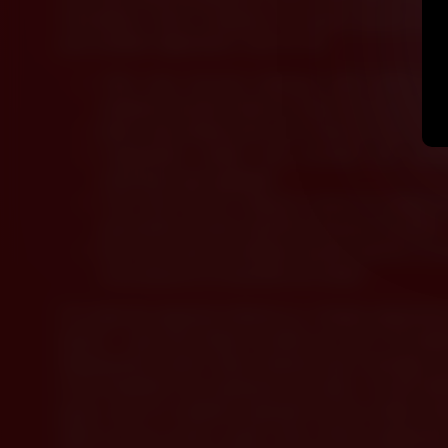
l’assistance. Dans le tableau, les joueurs pouvez vo
pour installer l’application 1win sur iOS.
1Win sony ericsson distingue etant donné que
amateurs de paris, france en ligne aussi que sobre
Après cela, arianne eine vous restera as well since
L’application mobile 1win possède une softwar
expérience plus agréable.
1win Côte d’Ivoire s’impose comme un refuge de
passionnés de paris sportifs et de jeux de casino.
Que vous soyez un amateur de paris sportifs ou u
vous propose un ensemble de reward.
S’il s’agit des appareils Android os, il faudra sélectionne
iphone — upon doit cliquer en allant sur croix X fill s
déplacement à partir sobre n’importe quel voisinage, c
et de flexibilité à cet expérience de cadre. Il existe dif
gusto, mais le in addition important est the nombre d’
allant sur qui on peut y parier. Nous offrons égaleme