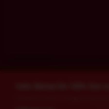
1win: Bonus De 150% Sur Le
1win: Bonus De 150% Sur Le Top Dépôt De Côte Divoire