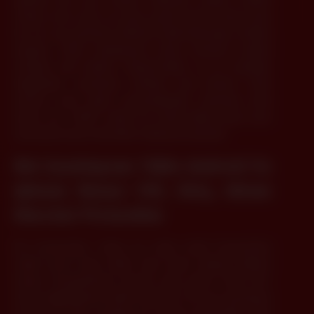
onlayn mərc üçün ən yaxşı şəraiti təmin etmək üçün
hər cür səy göstərdi. Android telefonlarından istifadə
edənlər 1xbet azerbaycan yukle müxtəlif yollarla
istifadə edə bilərlər. Saytımızdakı və ya saytdakı
bağlantılar vasitəsilə istifadə edə bilərlər. Canlı
yayımlı canlı bahis pərəstişkarları arasında canlı
yayım var. 1XBET yalnız bir mobil tətbiq deyil, eyni
zamanda masa üstü bahis tətbiqi da daxildir.
Bet Azərbaycan Yükle Android Və
Iphone: Bonus 100, Giriş, Idman
Mərcləri Pictureline
Bu məzmunda, 1xbet, bu anda mobil brauzerlərə
sahib təsirli edən adları olan mobil sahədə adlarını
axtara. Yerləşdirilmiş mərclər üçün şirkət “Cash Out”
erkən nağdlaşdırma təklif edə bilər. Tez-tez qeydiyyat