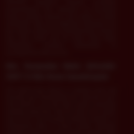
ESPORTS matçlarının nəticələri əvvəlcədən
proqnozlaşdırıla bilər. Menyunun alt hissəsində
keçmiş oyunların nəticələri, canlı dəstək və ayarlar
yerləşdirilib. İdarə, bəzi bağlantılar bloklanarsa, hər
gün siyahını yeniləyir. Bu, kompüterinizdən fasiləsiz
giriş təmin etmək üçün bir yoldur. Mobil tətbiq
istifadəçilərə mərclərini tənzimləmək və
şəxsiləşdirmək imkanı da verir.
Bet, Rusiyadan Bahis Şirkətidir
2007 Ci Ildə Əsası Qoyulmuşdur
Veb saytına keçin, Mərclər və səhifənin yuxarı sağ
küncündə yaşıl “Qeydiyyatdan keç” düyməsini secin.
Canlı dilerləri və ya canlı bahis zamanı oynamaqda
çətinliklər yarana bilər. 1xbet Az onlayn mərc oyunları
sayti 2012-ci ildə Rusiyada fəaliyyətə başlayıb və
istifadəçilərə futbol və kazino oyunları sahəsində
xidmətlər göstərir. Bu sayt müxtəlif xidmətlər təklif