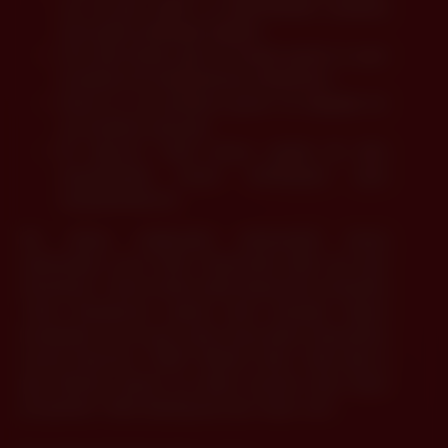
çox da geri qalmır və telefonlardan oynamaq
üçün geniş imkanlara malikdir.
Onu əldə etmək üçün bir hesab açmalı və oyun
hesabının ilk doldurulmasını etməlisiniz.
Nəysə ki, bu problemə güvən ilə əlaqədar bir
çox problem aşmışdır.
İlk depozit 1xbet bonus saytda ilk dəfə
qeydiyyatdan keçən istifadəçilər üçün
əlçatandırMərclər.
Biri tətbiqi mağazadan yükləməkdir, ancaq
yükləmədən əvvəl mobil cihazınızda daha çox ayar
etməlisiniz. 1xbet mobile yükle brauzeriniz vasitəsilə
1xbet Azərbaycan saytına daxil olmaqdır. Kupon
hesablama ilə ən yaxın nəticə neçə bahis edəcəyinizi
öyrənə bilərsiniz. 1XBET Mobile Yukle 1xbet apk &
app Android, iphone ilə idman mərcləri üçün mobil
proqramlar 1xBet Azərbaycan aze 1xbet. com