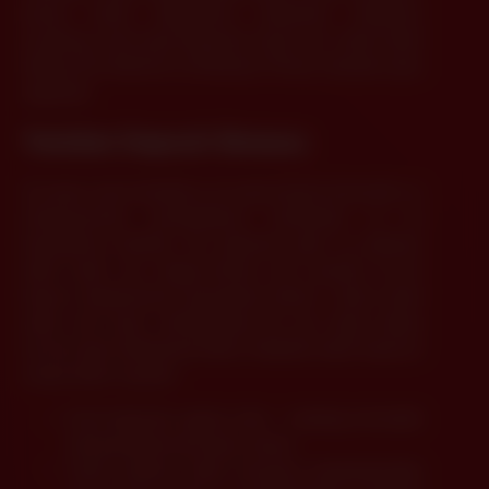
ancaq mobil tətbiqetmə yükləmək imkanınız
yoxdursa, sizin üçün başqa bir seçim var. 1xbet mobil
tətbiqi iOS, Android və Windows Phone cihazları üçün
uyğundur.
Yenidən Depozit Bonusu
Ən yaxşı oyun təcrübəsi, ən yaxşı kazino bonusları və
mütəxəssislər komandamız tərəfindən əl ilə
hazırlanmış təkliflər. Sin şəhərinin glitz və qlamuru
təklif edən Las Vegas-temalı slot oyunları ilə bir
kazino döşəməsinin həyəcanına batırın. 1xbet mobil
yükle veb saytı, istifadəçilərə bir çox fərqli idman
növləri üçün mükəmməl bahis imkanları təklif edən bir
onlayn bahis saytıdır.
Sizin bahisiniz uğurlu oldu – məbləğ avtomatik
olaraq balansınıza əlavə olunur.
1xbet saytının mobil versiyası həmkarlarından