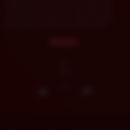
doldurulmasını etməlisiniz. Depozit bonusları yoxdur
1xBet real pulla depozit və risk tələb etməyən yeni
oyunçular üçün xoş hədiyyələrdir. Depozitsiz mükafat
almaq üçün qeydiyyatdan keçmək kifayətdir 1xBet.
1xbet giriş
6
views
0
/
0