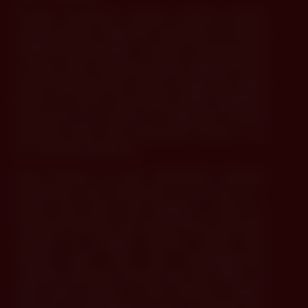
Proqramı yükləsəniz, dünyanın istənilən yerindən
oynaya bilərsiniz. Balansınızı doldurmaq və müvafiq
mükafat almaq kifayətdir – Freepins. İnvestisiya edin
ya da pul çəkin Əməliyyatı buradan adlandıra bilərik.
Tələb məlumatlar girilsə maliyyə əməliyyatları həyata
keçirilir. Pul çəkmə mövzusunda çətinlik çəkdiklərini
iddia edən bir çox müştəri var. Problemlərin minimum
səviyyədə olması üçün, ümumiyyətlə Ecopayz və ya
EFT ödənişləri məsləhətdir.
Bunlar dünyanın ən yaxşı istehsalçıları tərəfindən
yaradılmışdır. Slots bölməsində ən çox oyun var –
yuvalar, video poker, rulet, blackjack və daha çox.
1xbetmobi bukmeker veb-saytının mobil versiyasının
üstünlüyü az miqdarda trafikdən istifadə edən
istənilən mobil cihaz üçün optimallaşdırılmış
versiyadır. Operatorun Android üçün olan tətbiqi son
dərəcə gözəl dizayna və rahat interfeysə sahibdir.