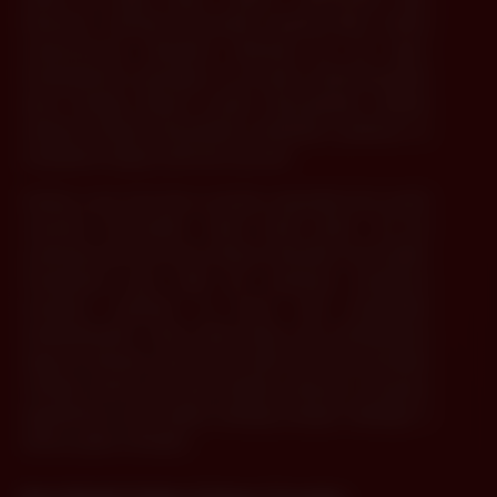
bilərsiniz. Qiymətli bonuslarla idmana bahis etmək
istəyirsinizsə, bloklama ətrafında bir yol tapın.
Kompüterinizi qurmağa və ya yalnız telefonunuzdan
daxil olmağa ehtiyac yoxdur. Bonuslardan istifadə
edərkən mütləq bonuslardan istifadənin şərtlərinə və
müddətinə diqqət yetirmək lazımdır.
Kartlar, e-pul servisləri və kripto valyutalar kimi çeşitli
seçimlər mövcuddur. 1xbet mobil yükle -də pul
çıxarmaq üçün də çoxlu ödəniş metodları mövcuddur.
Hesabınıza giriş edib pul çıxarmaq istədiyiniz
metodun seçilməli və lazım olan məlumatlar
doldurulmalıdır. 1xbet mobil yükle, yeni istifadəçilərə
depozit etmələri üçün bonus təklif edir. Bu bonusdan
istifadə etmək üçün belə tələblər olacaq ki, bonusun
qaytarılması üçün tələbə məbləği üzləşən məbləğin 5
dəfəsi qədər olmalıdır.