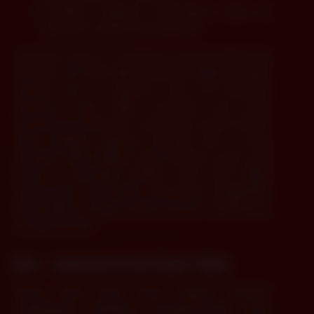
Təcrübəli müştərilər statistikanın təhlili ilə
birləşərək, qazanma şansını artırır.
İstədiyiniz zaman və istədiyinizə yerində istifadə edə
bilərsiniz. Bu mobil tətbiq vasitəsilə iddiaları yoxlaya,
oyunları oyna və kuponları idarə edə bilərsiniz.
Həmçinin, mobil tətbiq sayəsində canlı bahis
oynamaq da mümkündür. 1xbet yüklə, əyləncə dolu bir
bahis təcrübəsi yaşamaq istəyənlər üçün ən yaxşı
variantdır. Mobil tətbiqin sadə interfeysi, geniş oyun
seçimi və bonuslarla birlikdə, 1xbet mobil tətbiqi
oyunsevərləri mobil bahis dünyasında rəfiqələndirir.
1xbet tətbiqi ilə bağlı yükləmə prosesi yönündə heç
bir qayda yoxdur.
Bet — Android Və İos Üçün Yüklə
Ancaq 1xBet mobil yukle edərkən, naməlum
mənbələrdən tətbiqlərin quraşdırılmasına icazə