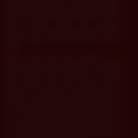
sayta bənzəyir, buna görə 1xbet sadiq oyunçuları
üçün bu üstünlükdür. Bukmeker kontorunun saytının
mobil versiyasında 1x bet Bir çox variant var, amma
etmək üçünMərc etmək üçün qeydiyyat
prosedurundan keçməlisiniz. Ancaq istifadəçilər mərc
saytının başqa promo-aksiyalarından yararlana
bilərlər.
Menyu dillərinin seçimi bahis proqramları və ya
depozit variantları kimi çox müxtəlifdir. 1xbet Mobil
yukle cihazınızın parametrlərində bir az dəyişiklik
tələb ediləcək, ancaq oraya çatacağıq. Üzərinə
vurduqdan sonra əməliyyat sistemləri ekranınızda
görünəcək və Android seçməyiniz tələb olunur. Bu
tətbiqi yükləmək üçün bir prosedurdur, ancaq bundan
əvvəl xarici mənbələrdən tətbiqlərin quraşdırılmasına
icazə verməlisiniz. Bütün addımları yerinə yetirməklə
1xbet Azerbaycan yukle təqdim edə biləcəyi hər şeyə
çatmağı gözləyə bilərsiniz. 1xBet apk tətbiqini indirin