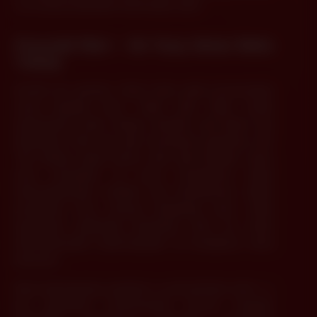
və ən yaxşı bazarlara mobil bahis edin!
Vtomobil Xbet – Ən Yaxşı Idman Bahis
Tətbiqi
Üzvlük tez görülən 1xbet mobi yukle prosesindən
sonra başlaya bilər. 1xbet indir Daha sürətli
işləməyinizə əlavə olaraq, istənilən vaxt bahis edə
biləcəyiniz faktı son apk versiyasını qaçılmaz edir.
100 dollara qədər bonus əldə edin Bundan sonra,
mərc yerləşdirə və şəxsi hesabınızın bütün
funksiyalarından istifadə edə biləcəksiniz. Mobil
proqramla mərc etməyə başlamaq üçün 1xBet
qeydiyyatı yaratmağı unutmayın. Bəli, siz mobil
telefonunuzdan kriptovalyutlar ilə hesabınızı artıra
bilərsiniz.
Buna baxmayaraq, populyar və adi görüşlər üçün 1 x
bet bukmeker komissiyaları az-çox oxşardır.