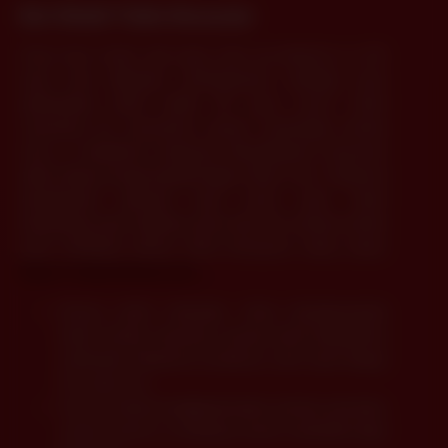
Bet Mobil Yükle Bonuslar
Onun həm mobil veb-saytı, həm də Android və iOS
üçün olan tətbiqləri istifadəçilərin rahatlığı əsas
götürülərək tərtib edilib. Bir şəxs rəsmi 1xbet
vasitəsilə bir yeniyetmə qumar oynamağa kömək
etsə, o, mühakimə olunacaq. Müsabiqənin nəticəsini
daha dəqiq proqnozlaşdırmağa imkan verir. Hökumət
Azərbaycan sakinləri üçün rəsmi saytı 1xbet
bloklamaq üçün tədbirlər görə bilər. Bir əmanət etmək
üçün istifadəçi adınızı daxil etməyiniz xahiş olunur
https://1xbetcasinoz.com
.
Ancaq mobil cihazdan 1xbet Azərbaycanda
bahis etmək istəsəniz, ancaq mobil tətbiqetmə
yükləmək imkanınız yoxdursa, sizin üçün başqa
bir seçim var.
Hər cür idman budağında bahis etmək xaricində,
online casinos və birbaşa casino variantları tapa