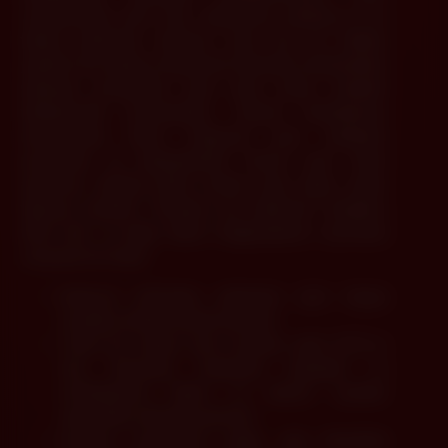
verdiyinizdən əmin olun. Nəzərinizə çatdıraq ki, bu
tətbiqi yükləmək cihazınız üçün heç bir təhlükə
yaratmır. Bu sadəcə cihazınızın naməlum mənbələrdən
yüklənən proqramlar üçün təyin etdiyi standart
təhlükəsizlik prosedurdur. 1xbetin bloklanması
ümumiyyətlə bahis fəaliyyəti üçün tələblərin
pozulması ilə əlaqələndirilir. Rəsmi sayt 1xbet
açılmırsa, idmana bahis etmək üçün digər yolları
tapmaq vacibdir. Proqram pul bahisinin miqdarını
təhlil edir və digər bahis mağazalarının içərisində
vəziyyəti də izləyir.
Androyd telfonlara yükləmək üçün başqa
üsuldan istifadə etmək lazımdır.
1xbet Az onlayn mərc oyunları sayti 2012-ci
ildə Rusiyada fəaliyyətə başlayıb və
istifadəçilərə futbol və kazino oyunları
sahəsində xidmətlər göstərir.
Görünən pəncərənin aşağı sağ küncündə