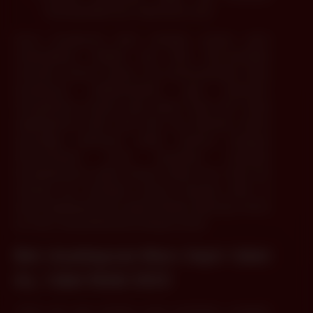
“Qeydiyyatdan keç” düyməsini sıxın.
Şəxsi hesabınıza daxil olmaqla, oyunçu şəxsi
məlumatlarını redaktə edə bilər. Ayrı-ayrılıqda,
mərclərin tarixini öyrənə, cari promosyonlara baxa,
hesabınızın təhlükəsizliyini qura bilərsiniz.
Yerləşdirilmiş mərclər üçün şirkət “Cash Out” erkən
nağdlaşdırma təklif edə bilər. Bu funksiya mərcin
qoyulduğu hadisənin yekun nəticəsi müəyyən
edilməmişdən əvvəl qoyulmuş mərclərin
hesablaşmasını qəbul etməyə imkan verir. Cash Out
məbləği cari əmsallara əsasən müəyyən edilir və
erkən nağdlaşdırmanın qəbul edildiyi anda baş vermiş
hər hansı dəyişikliklərdən birbaşa asılıdır.
Bet: Azərbaycan Mərc Saytı 1xbet
Az, 1xbet Mobi 2023
1xbet veb sayt minlərlə insan tərəfindən sınaqdan