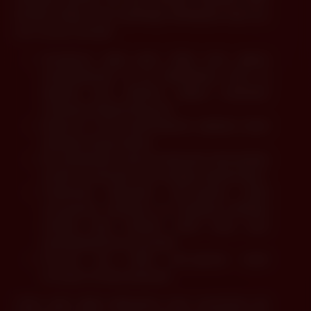
etməklə onlayn mərc oynamağı istifadəçilər üçün çox
xoş və asan etmişdir.
Hesabınızı nəğd pulla 1xBet mərc qəbulu
məntəqələrində və ya WebMoney, Qiwi və
digərləri kimi elektron ödəmə sistemləri
vasitəsilə doldura bilərsiniz.
Android və iOS smartfonlarının sahibləri mobil
tətbiqdə oynaya bilərlər.
Bu razılaşmanın nəticəsi hadisənin nəticəsindən
asılıdır və nəticənin necə olacağı məlumat deyil.
1xbetmobi bukmeker veb-saytının mobil
versiyasının üstünlüyü az miqdarda trafikdən
istifadə edən istənilən mobil cihaz üçün
optimallaşdırılmış versiyadır.
Əvvəlcə sizi 1xBet veb-saytının mobil
versiyası ilə tanış edəcəyik.
1xbet yukle Ağıllı tətbiqetmə üçün seçimlərdə dili