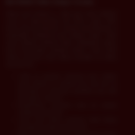
Bet Mobil Yükle Onlayn Yuvalar
Maraq üçün bildirək ki, 1xBet giriş mobil etdikdən
sonra, ilk depozitinizdə 200 AZN-ə qədər 100%
bonus əldə edə bilərsiniz. İstənilən tənzimləmələr və
məlumatları doldurmaq üçün tələbləri izləyin. 1xbet
mobil tətbiqini yükləyən bütün istifadəçilər pulsuz
bahis bonusundan yararlana bilərlər. 1xbet mobil
tətbiqi vasitəsilə, fərqli ödəniş metodları ilə ödəniş
edə bilərsiniz.
1xBet az proqramı vasitəsilə mərc edənlər
nəinki idmana və e-idmana mərc edə, həm də
kazinolara və televiziya oyunlarına çıxış əldə
edə bilərlər 1xbet live.
Smartfonların brauzerini kiçik bir ekranla
istifadə edə bilərsiniz.
1xbet mobil tətbiqi vasitəsilə, fərqli ödəniş
metodları ilə ödəniş edə bilərsiniz.
Mobil brauzerinizin rəsmi 1xbet mobil ünvanını