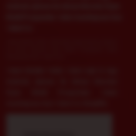
Android, Iphone Ilə Idman Mərcləri Üçün
Mobil Proqramlar 1xbet Azərbaycan Aze
1xbet Co
1xbet Mobile Yukle 1xbet Apk & App Android, Iphone
Ilə Idman Mərcləri Üçün Mobil Proqramlar 1xbet
Azərbaycan Aze 1xbet Com
1xbet Mobile Yukle 1xbet Apk & App
Android, Iphone Ilə Idman Mərcləri
Üçün Mobil Proqramlar 1xbet
Azərbaycan Aze 1xbet Co Simplifie
Content
Yenidən Depozit Bonusu