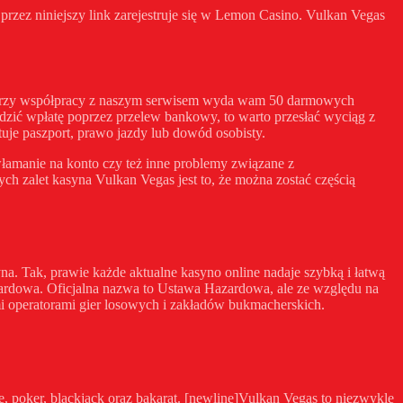
przez niniejszy link zarejestruje się w Lemon Casino. Vulkan Vegas
as przy współpracy z naszym serwisem wyda wam 50 darmowych
erdzić wpłatę poprzez przelew bankowy, to warto przesłać wyciąg z
uje paszport, prawo jazdy lub dowód osobisty.
włamanie na konto czy też inne problemy związane z
h zalet kasyna Vulkan Vegas jest to, że można zostać częścią
na. Tak, prawie każde aktualne kasyno online nadaje szybką i łatwą
zardowa. Oficjalna nazwa to Ustawa Hazardowa, ale ze względu na
mi operatorami gier losowych i zakładów bukmacherskich.
, poker, blackjack oraz bakarat. [newline]Vulkan Vegas to niezwykle