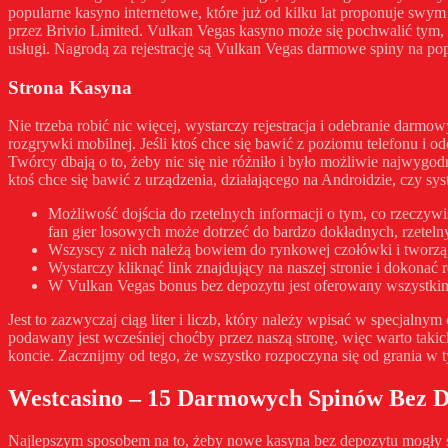
popularne kasyno internetowe, które już od kilku lat proponuje swy
przez Brivio Limited. Vulkan Vegas kasyno może się pochwalić tym, 
usługi. Nagrodą za rejestrację są Vulkan Vegas darmowe spiny na po
Strona Kasyna
Nie trzeba robić nic więcej, wystarczy rejestracja i odebranie darm
rozgrywki mobilnej. Jeśli ktoś chce się bawić z poziomu telefonu i o
Twórcy dbają o to, żeby nic się nie różniło i było możliwie najwyg
ktoś chce się bawić z urządzenia, działającego na Androidzie, czy s
Możliwość dojścia do rzetelnych informacji o tym, co rzeczyw
fan gier losowych może dotrzeć do bardzo dokładnych, rzetelny
Wszyscy z nich należą bowiem do rynkowej czołówki i tworzą g
Wystarczy kliknąć link znajdujący na naszej stronie i dokonać re
W Vulkan Vegas bonus bez depozytu jest oferowany wszystk
Jest to zazwyczaj ciąg liter i liczb, który należy wpisać w specjal
podawany jest wcześniej choćby przez naszą stronę, więc warto taki
koncie. Zacznijmy od tego, że wszystko rozpoczyna się od grania w tyt
Westcasino – 15 Darmowych Spinów Bez 
Najlepszym sposobem na to, żeby nowe kasyna bez depozytu mogły s