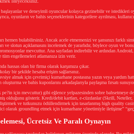
ekmek isteyeceksiniz.
i başlayanlar ve deneyimli oyuncular kolayca gezinebilir ve istedikleri o
rıca, oyunların ve bahis seçeneklerinin kategorilere ayrılması, kullanıcıl
rı hemen bulabilirsiniz. Ancak acele etmemenizi ve şansınızı farklı sim
arı ve slotun açıklamasını incelemek de yararlıdır, böylece oyun ve bo
li promosyonlar mevcuttur. Ana sayfadan indirebilir ve ardından Androi
ve tüm engellemeleri atlamanıza izin verir.
nda hassas olan bir firma olarak karşımıza çıkar.
olay bir şekilde hesaba erişim sağlarsınız.
vsiye almak için çevrimiçi kumarhane postasına yazın veya yardım hatt
 oluşturma ve bahis kuponlarını arkadaşlarıyla paylaşma fırsatı sunuyor
?in için mevcuttur) gibi eğlence yelpazesinden sobre bahsetmeye değe
nmiş olduğunu gösterir. Kredi/debit kartları, e-cüzdanlar (Skrill, Netell
ştirmek ve tutkunuzu ödüllendirmek için tasarlanmış high quality casin
çici olarak groundling etmek için kumarhane yönetimiyle iletişime” “geç
elemesi, Ücretsiz Ve Paralı Oynayın
 sağlayıcısı tarafından belirlenen miktarın üzerinde olanıdır. Bu miktar