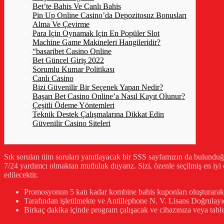
Bet’te Bahis Ve Canlı Bahis
Pin Up Online Casino’da Depozitosuz Bonusları
Alma Ve Çevirme
Para Için Oynamak Için En Popüler Slot
Machine Game Makineleri Hangileridir?
“basaribet Casino Online
Bet Güncel Giriş 2022
Sorumlu Kumar Politikası
Canlı Casino
Bizi Güvenilir Bir Seçenek Yapan Nedir?
Başarı Bet Casino Online’a Nasıl Kayıt Olunur?
Çeşitli Ödeme Yöntemleri
Teknik Destek Çalışmalarına Dikkat Edin
Güvenilir Casino Siteleri
Sık sorulan tüm soruları yanıtlayacak bir SSS sayfamızın da bulunduğu
7/24 yardımcı olmaktan mutluluk duyarız. Sizi, özenle seçilmiş en iyi
edilecektir.
Promosyonun 5 katı kadar kombine bahis kuponları oluşturara
Tarafından işletilmekte ve Antillephone N. V. Lisans Doğrulayıc
Birkaç dakika içinde program çalışacak ve cihazınıza veya table