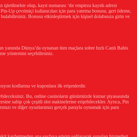
işletilmekte olup, kayıt numarası ‘dır empieza kayıtlı adresi
Pin-Up çevrimiçi kullanıcıları için para yatırma bonusu, geri ödeme,
ulabilirsiniz. Bonusu etkinleştirmek için kişisel dolabınıza girin ve
Bunun yanında Dünya’da oynanan tüm maçlara sobre hızlı Canlı Bahis
me yöntemini seçebilirsiniz.
yon kodlarına ve kuponlara ilk erişenlerdir.
işebileceksiniz. Bu, online casinoların günümüzde kumar piyasasında
sine sahip çok çeşitli slot makinelerine erişebilecekler. Ayrıca, Pin
tlarımızı ve diğer oyunlarımızı gerçek parayla oynamak için para
 vakit kaybetmeden ana sayfaya erişim sağlayarak sunulan hizmetleri