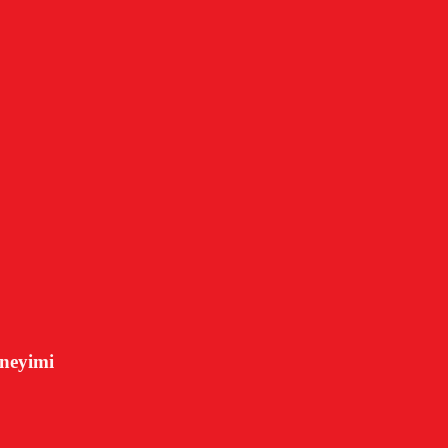
eneyimi