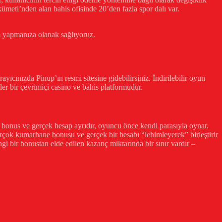
ümeti’nden alan bahis ofisinde 20’den fazla spor dalı var.
im yapmanıza olanak sağlıyoruz.
ayıcınızda Pinup’ın resmi sitesine gidebilirsiniz. İndirilebilir oyun
er bir çevrimiçi casino ve bahis platformudur.
bonus ve gerçek hesap ayrıdır, oyuncu önce kendi parasıyla oynar,
irçok kumarhane bonusu ve gerçek bir hesabı “lehimleyerek” birleştirir
i bir bonustan elde edilen kazanç miktarında bir sınır vardır –