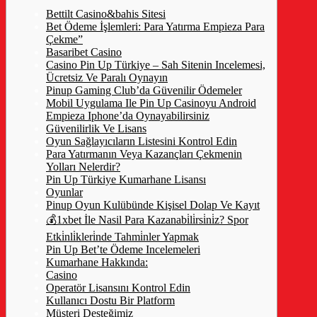
Bettilt Casino&bahis Sitesi
Bet Ödeme İşlemleri: Para Yatırma Empieza Para
Çekme”
Basaribet Casino
Casino Pin Up Türkiye – Sah Sitenin Incelemesi,
Ücretsiz Ve Paralı Oynayın
Pinup Gaming Club’da Güvenilir Ödemeler
Mobil Uygulama Ile Pin Up Casinoyu Android
Empieza Iphone’da Oynayabilirsiniz
Güvenilirlik Ve Lisans
Oyun Sağlayıcıların Listesini Kontrol Edin
Para Yatırmanın Veya Kazançları Çekmenin
Yolları Nelerdir?
Pin Up Türkiye Kumarhane Lisansı
Oyunlar
Pinup Oyun Kulübünde Kişisel Dolap Ve Kayıt
💰1xbet İle Nasil Para Kazanabi̇li̇rsi̇ni̇z? Spor
Etki̇nli̇kleri̇nde Tahmi̇nler Yapmak
Pin Up Bet’te Ödeme Incelemeleri
Kumarhane Hakkında:
Casino
Operatör Lisansını Kontrol Edin
Kullanıcı Dostu Bir Platform
Müşteri Desteğimiz