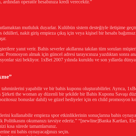
, ardından operatör hesabınıza kredi verecektir.”
anıtlamaktan mutluluk duyarlar. Kulübün sistem desteğiyle iletişime ge
s ödülleri, nakit giriş empieza çıkış için veya kişisel bir hesabı bağım
şır.
erilere yanıt verir. Bahis severler akıllarına takılan tüm soruları müşte
r. Promosyon almak için güncel adresi tarayıcınıza yazdıktan sonra ana
yonlar sizi bekliyor. 1xBet 2007 yılında kuruldu ve son yıllarda dünyan
ekme”
arak tahminlerini yapabilir ve bir bahis kuponu oluşturabilirler. Ayrıca,
is Şirketi the woman ay düzenli bir şekilde bir Bahis Kuponu Savaşı düz
tosuz bonuslar dahil) ve güzel hediyeler için en child promosyon kodla
tlerini kullanabilir empieza spor etkinliklerinin sonuçlarına bahis oynayab
k Politikasını okumanızı tavsiye ederiz.” “[newline]Banka Kartları, E
izi kısa sürede tamamlarsınız.
lerine mi bahis oynayacağınızı seçin.