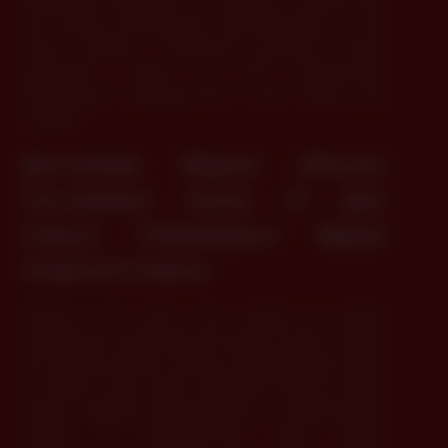
все самые интересные соревнования, в том
числе футбол. Любители футбола, могут
заключать ставки на РПЛ, Бундеслигу,
Английскую премьер-лигу, лиги УЕФА уже
сегодня.
Доступная Маржа Обычно
Составляет Около 2% Для
Самых Популярных Видов
Спорта И Самых
Именно этот забег был одним из самых
популярных среди других видов спорта. Теперь
Вы можете делать ставки на любой вид спорта
в любой точке мира. Широкий выбор онлайн
казино никаким образом Вас не ограничивает.
Ставки на официальном сайте нашей