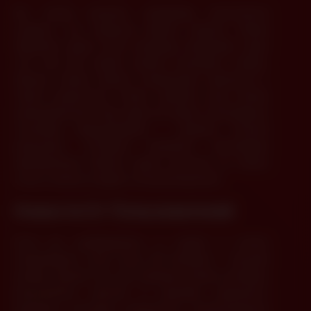
Вы также можете, например, попытаться
угадать, кто первым забьет ворота. Таким
образом, даже если команда проиграет один
гол, она все равно может выиграть ставку.
Шансы также имеют тенденцию меняться с
такой скоростью, чтобы сделать игру более
увлекательной. Еще один из самых популярных
способов предсказания – назвать точный
результат, который является настоящим
мастерством. Шансы здесь высоки, но также
очень сложно угадать точный результат.
Новости От Пользователей
Если вы разбираетесь в спорте и хотите
попробовать свои силы, БК БетБум – лучший
выбор. Кроме того, мы храним полную историю
результатов матчей в режиме реального
времени, включая множество статистических