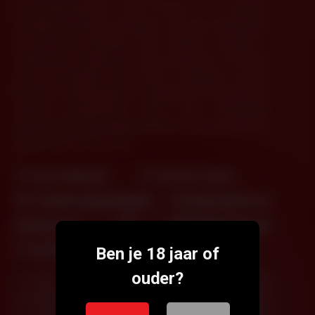
сотни раз больше. А все потому, что не каждый
человек до конца понимает, как прогнозировать
то или иное событие. Если вообще понимает –
чаще всего ставки на спорт делаются логически
или на эмоциях. Мы также собираем лучшие
бонусы и промокоды от ведущих букмекерских
сайтов специально для вас! Например,
приветственное предложение и эксклюзивный
промокод от Risk. com.
Спортивная Статистика :
Исчерпывающие Спортивные
Данные И Футбольная
Статистика В Лайв Режиме
Ben je 18 jaar of
ouder?
В этом виде игры Вы должны быть готовы
присутствовать в игре и беспрерывно следить
за ней. Среди игроков букмекерской конторы