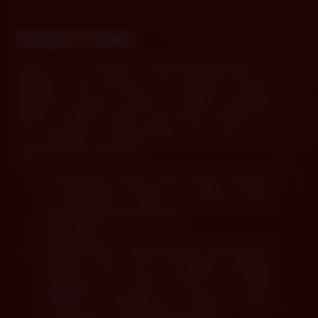
Экспресс Ставки
Когда вы решите зарегистрироваться в
Марафон или Pinnacle, вы можете вносить
депозиты, делать ставки и снимать средства
прямо в рублях. Здесь вам нужно верить, что
мы провели исследование для вас. Мы
перечислили несколько
Потребуется ввести свой номер телефона
и придумать пароль, а затем просто
подтвердить регистрацию.
для игрока.
Признанными спортивными событиями в
Латвии стали бокс, благодаря Майрису
Бриедису, а также теннис, на арене
которого латвийские игроки также
показывают отличные результаты.