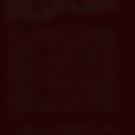
Лайвскор И Прямые Трансляции
Футбола, Тенниса, Баскетбола И
Многое Другое!
Ставки на спортивные игры как развлечение
известны с давних времен. В свое время ставки
на спортивные события стремительно набирали
популярность, а в какой-то момент стали
секретным и запрещенным мероприятием.
Самый быстрый прорыв в истории ставок
наблюдается в начале 20-го и 21-го века,
благодаря техническому прогрессу. В это время
у всех была возможность беспрецедентно
поучаствовать в этом виде развлечений.
Букмекерская контора BetBoom разработала
собственное мобильное приложение для ставок
на спорт.
Каждого, кто зарегистрируется в нашей
букмекерской конторе любым из