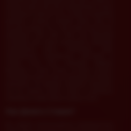
выбора ставок. Вас могут интересовать только
спортивные события Live и ставки в реальном
времени, которые сохранят Вашу игру на
высшем уровне. Но к ним также могут быть
добавлены КХЛ, АХЛ, ШХЛ или Шведская
хоккейная лига. Также выделяются, например,
олимпийские матчи, чемпионаты мира.
Признанными спортивными событиями в
Латвии стали бокс, благодаря Майрису
Бриедису, а также теннис, на арене которого
латвийские игроки также показывают отличные
результаты. Не забудьте упомянуть баскетбол,
где Вы можете делать ставки в различных
латвийских онлайн казино в разных лигах.
Как Делать Ставки?
Вы можете воспользоваться преимуществом