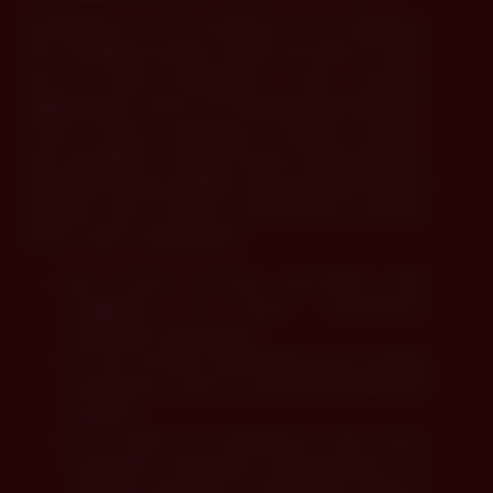
Независимо от того, являетесь ли вы фанатом
NFL, планируете делать ставки или просто хотите
быть в курсе, Oddspedia – ваш источник
информации о НФЛ. Но Oddspedia рекомендует
только самые надежные, которым больше
всего доверяют в вашей стране. Таким образом,
вам будет проще выбрать хороший и достойный
доверия сайт, который соответствует вашему
вкусу и месту проживания.
для России, поэтому чувствуйте себя
комфортно в своей способности
совершать транзакции
Эти же способы применяются для вывода
выигранных денег в нашей букмекерской
конторе.
Хотя ставки на спортивные игры могут
показаться невинным развлечением, это
широкая индустрия, в которой Вы должны