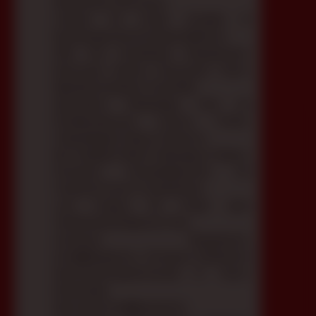
Железные Прогнозы
Ставки На Спорт Онлайн В
Букмекерской Конторе Betboom
Обе Эти Компании Предлагают
Большие Шансы Большую Часть
Времени Однако, Если Вам
Документ, Например, Счет За
Коммунальные Услуги, Чтобы
Подтвердить Вашу Личность
Вы Увидите Много Брендов Ставок,
Которые Рекламируются На
Стороне Поля К Сожалению,
Live Ставки На Спорт Для
Любителей Азартных Игр
Склонны Предлагать
Коэффициенты, Которые Являются
Высококонкурентными И Часто
Близкими
Высокие Коэффициенты