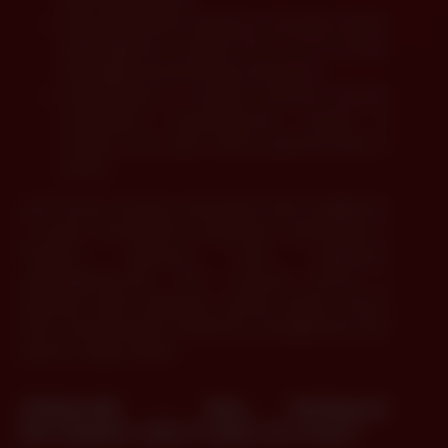
Самый быстрый прорыв в истории ставок
наблюдается в начале 20-го и 21-го века,
благодаря техническому прогрессу.
Ознакомьтесь с нашим списком лучших
спортивных букмекерских контор, в
которых вас ждет масса удовольствия и
азарта.
для России, поэтому чувствуйте себя комфортно
в своей способности совершать транзакции с
Pinnacle. Данный сайт нарушает
законодательство “РФ”, поэтому доступ к
данному сайту запрещен. Делая ставки, лучше
всего использовать стратегии, специфичные для
данного вида спорта.
Oddspedia : Ваш Любимый
Инструмент Для Ставок На Спорт!