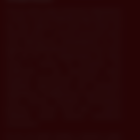
Если вы ищите самую актуальную информацию
о спорте, то портал Oddspedia создан именно для
вас. Будь первым, кто узнает об отмене или
переносе матча – в течение нескольких минут
после официального подтверждения ты уже
будешь проинформирован об этом. Будь то матч
НХЛ или IPL, мы поддерживаем все виды
спорта и турниры. Не волнуйтесь, мы
позаботимся о вас, предоставив самые
обширные баскетбольные данные в сети.
Oddspedia предоставляет всю спортивную
информацию и коэффициенты в одном месте, а
также помогает принимать обоснованные
решения о ставках. Наша цель — сделать
Oddspedia вашим главным спортивным
помощником.
Но тех, кто терпит неудачу, в десятки и даже