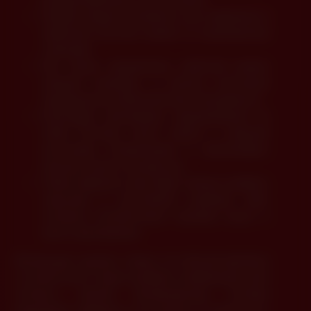
OptiBet следует упомянуть как старейшее и
наиболее опытное казино со спортивными
ставками.
Мы также предлагаем глубокий анализ
каждой команды и игрока, используя
продвинутые аналитические инструменты.
Благодаря программе, предлагаемой на
сайте, бетторы могут играть с самыми
высокими котировками и увеличивать
процент своего выигрыша.
Таким образом, вам будет проще выбрать
хороший и достойный доверия сайт,
который соответствует вашему вкусу и
месту проживания.
Желающие сделать ставку на события футбола
и хоккея могут также выбрать комбинации. Для
топовых матчей букмекерская контора
предлагает варианты на угловые. В линии есть