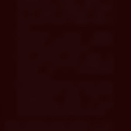
описанных выше способов, ждут бонусы
до за первое пополнение счёта и
увеличенный кэшбек с каждой ставки на
спорт.
Букмекерская контора BetBoom
разработала собственное мобильное
приложение для ставок на спорт.
Stake. possuindo стала одной из
крупнейших и популярных платформ для
азартных игр с использованием
криптовалюты.
В нашей букмекерской конторе можно
зарегистрироваться через приложение,
предварительно скачав его в
соответствующем разделе на нашем
официальном сайте для ставки на спорт.
Выбор оператора может зависеть от того,
насколько Вам понравится сам сайт, а также от