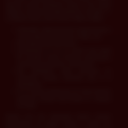
уделяет особое внимание спорту, но Вы также
найдете спортивные мероприятия в Synottip, 11.
lv, Betsafe casino, Laimz Casino, Pafbet и Olybet.
Например, приветственное предложение и
эксклюзивный промокод от Share. com.
Мы перечислили несколько
Независимо от того, из какой точки мира
Вы делаете ставки, желание предсказать
конечный исход матча- естественно.
Все материалы сайта доступны по
лицензии Creative Commons Don 4. 0
International.
Но что самое интересное, вы также можете
делиться своими прогнозами по ставкам
на спорт!
Кроме того, мы приводим список лучших
букмекеров по видам спорта, а также вы