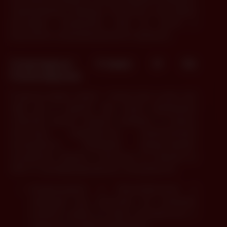
соревнования, команды и игроков, и мы будем
регулярно показывать вам их матчи и
результаты в режиме реального времени.
Спортивные Ставки И Их
Разнообразие
В других видах спорта – только раз в день или
пару раз в неделю. Мы также предлагаем
глубокий анализ каждой команды и игрока,
используя продвинутые аналитические
инструменты. Oddspedia предоставляет
экспертные обзоры и прогнозы по ставкам на
НФЛ от квалифицированных специалистов.
Базирующаяся в Великобритании и
имеющая ряд лицензий, эта компания
является одним из самых авторитетных и
надежных онлайн-букмекеров.