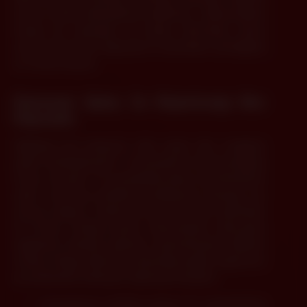
ona na ocenę atrakcyjności platformy. Jednocześnie
trzeba też pamiętać, że każdy oferowany przez
casino bonus bez depozytu to określone wymagania
ze strony kasyna.
Darmowe Spiny Za Rejestrację Bez
Depozytu
Najlepiej jest połączyć obie opcje, aby osiągnąć
pełne doświadczenie i zrozumienie tej fascynującej
formy rozrywki. Po przeanalizowaniu wymienionych
zalet i wad bez problemu podejmiesz decyzję, czy
chcesz zagrać w darmowe gry sloty bez rejestracji.
W Polsce istnieje pewne zamieszanie dotyczące
legalności hazardu, głównie spowodowane brakiem
wiedzy. Mogą stanowić doskonałe punkty wyjścia do
poszukiwania własnych ulubionych tytułów.
Freespins.pl zachęca graczy do sprawdzenia