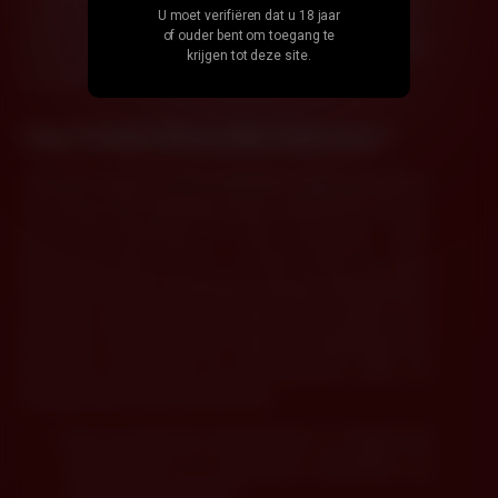
U moet verifiëren dat u 18 jaar
kasyno zastrzega sobie, że gracz korzystający z
of ouder bent om toegang te
takich żetonów zobowiązuje się do spełnienia kilku
krijgen tot deze site.
warunków w celu wypłacenia pieniędzy.
Skąd Zdobyć Bonus Bez Depozytu?
Darmowe spiny to bez wątpienia najpopularniejszy
typ bonusu bez depozytu, które użytkownicy kasyna
otrzymują najczęściej za samą rejestrację. Istota
promocji polega na tym, że dana osoba za samo
założenie konta w wybranym kasynie internetowym
otrzyma z jego strony określoną ilość spinów bez
depozytu. Takie darmowe spiny za rejestracje bez
depozytu zazwyczaj są przeznaczone tylko do
jednego bądź dwóch automatów.
Gry te mogą być wyposażone w 3 bębny lub
maksymalnie 5, a głównymi symbolami są
owoce oraz siódemki.