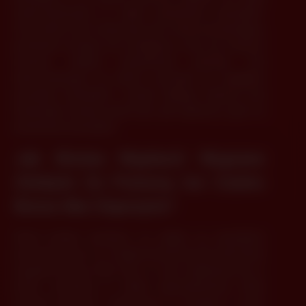
wykorzystywane w ogóle prawdziwe pieniądze.
Oczywiście taki rodzaj gier jest mniej emocjonujący,
ponieważ niczego nie ryzykujesz, oraz nie możesz
również zdobyć prawdziwej gotówki. Gra
demonstracyjna za darmo pozwala na dogłębne
poznanie mechaniki i zasad, dlatego stanowi ona
doskonały trening przed tym, jak będziesz grać na
prawdziwe pieniądze.
Jak Można Wypłacić Wygrane
Zdobyte Za Pomocą Ice Casino
Bonus Bez Depozytu?
Warto jednak wiedzieć, że objęte są warunkami
promocji, przez co z reguły konieczne jest obrócenie
wygraną kwotą kilka razy w celu wypłacenia jej z
konta. Jesteśmy w stanie zaprezentować wiele
różnych promocji i propozycji, w związku z czym