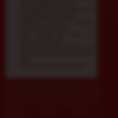
Bonus Powitalny To To Samo?
Gdzie Można Dostać W Kasyno Bonus
Za Rejestracje Bez Depozytu?
Skorzystaj Z Promocji Z Pulą 5000
Free Spins W Vulkanvegas
Czym Cechują Się Dobre Gry
Hazardowe Darmowe?
Bonus Powitalny Bez Depozytu Jako
Darmowe Spiny Do Wykorzystania W
Grach
Darmowe Gry Automaty Na Telefon
Wiele bonusów w kasynie online wymaga wpłaty, aby
się zakwalifikować, ale bonus darmowych spinów
gracze otrzymują tuż po rejestracji, bez konieczności
depozytu. Jeśli chodzi o darmowe spiny bez
depozytu za rejestrację, to najczęściej są
jednorazowe.