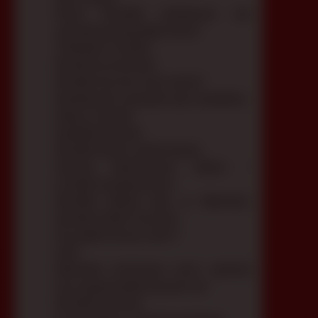
Rəsmi MostBet azerbaycan veb
saytında qeydiyyatdan keçmə
Totalizator mostbet
Mosbet az bonusları
Mostbet-də necə mərc etməli?
Azərbaycanlı oyunçular üçün üstünlüklər
Əlaqə və dəstək
Saytdakı bölmələr
Mostbet kazino şirkəti barədə
iGaming Məzmununun rəhbəri –
mostbet-azerbaycan.net
MostBet Mobile App və Bukmeker
Şirkətinin Mobil Versiyası
Xoş gəldin bonusu varmı?
Canlı
Bukmeker kontorunun rəsmi saytında
necə qeydiyyatdan keçmək olar
Mostbet bonuslar