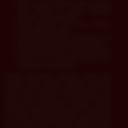
Kazino bonusuna gəldikdə, 3-dən 30 AZN-yə
qədər doldurma ilə müştəri doldurulma
məbləğinə +125% əlavə alacaq.
Tətbiq avtomatik olaraq xarici xidmətlər
olmadan bloklamadan keçir.
Seçdiyiniz metoddan asılı olmayaraq əmin ola
bilərsiniz ki, probleminiz həlsiz qalmayacaq.
Və bunun üçün, əlbəttə ki, sistemə qeydiyyatdan
keçmək və ya avtorizasiya olunaraq şəxsi
kabinete daxil olmaq lazımdır.
Mostbet Azərbaycanın istifadəçisi olmağa qərar
versəniz, yadda saxlamalı olduğunuz məlumatlar
bunlardır. Şirkət həmçinin müvafiq sənədlərlə sübut
olunan başqa məlumatları da tələb edə bilər. Bəzi
hallarda Şirkət İstifadəçidən sənədlərin notarius
qaydasında təsdiqlənmiş nüsxələrini də istəyə bilər.
Bu addımlar tamamlandıqdan sonra mərciniz dərhal
qəbul ediləcək. Matç bitdikdən dərhal sonra isə