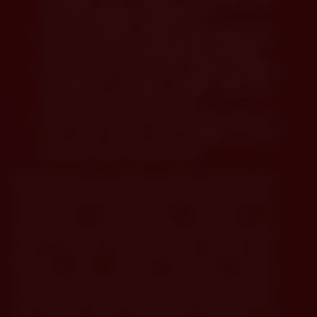
GALAXYS, MASCOT GAMING və s.
Bukmeker tətbiqini seçdiyim üçün cihazın kiçik
ekranı üçün xüsusi olaraq optimize edilmişdir.
Bu kommunal ödəniş qəbzi, doğum haqqında
şəhadətnamə, sürücülük vəsiqəsi, hərbi bilet,
dənizçi pasportu, VÖEN ola bilər.
Bahis şirkətinin rəsmi saytının funksionallığı və
onun mobil cihazlar üçün tətbiqləri ən xırda
detallarına qədər düşünülmüşdür.
Mostbet geniş oyun seçimi ilə yanaşı, oyunçuları üçün
yüksək etibarlılıq və təhlükəsizlik təmin edir. Resurs,
müştərilərinin məlumatlarının məxfiliyini və
təhlükəsizliyini qorumaq və ədalətli oyun təmin etmək
üçün ən müasir texnologiyalardan istifadə edir.
Mostbet oyun avtoriteti tərəfindən verilmiş
lisenziyaya malikdir ki, bu da Saytın yüksək keyfiyyət
və təhlükəsizlik standartlarına cavab verməsini təmin
edir. Bundan əlavə, müştərilərinin məxfiliyini və