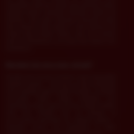
məqamlarını onlar baş verdikcə görə bilərsiniz, beləcə
qazanan nəticəni seçməkdə bunlardan istifadə edə
bilərsiniz. Canlı yayım funksiyası mərcçilərin matça
daxil olmasına imkan yaradır ki, onlar fəaliyyəti real
vaxtda izləyə bilsinlər. Beləcə, nəyin baş verdiyini
həmin an biləcəksiniz və ən yaxşı mərc qərarını verə
biləcəksiniz.
Mostbet-də necə mərc etməli?
Mostbet həm də mərc növlərinin seçimi baxımından
cəlbedici görünür – xətt boyu ən kiçik əmsallardan
riskli variantlara qədər müxtəlif əmsallar və yekunlar
mövcuddur. Futbol, ​​xokkey, basketbol üzrə
statistikaya mərclər geniş xətt üzrə, yüksək limitlərlə
edilə bilər. Mostbet həm də bonuslar və
promosyonlar baxımından çox cəlbedici görünür –
bukmeker kontoru yeni başlayanlar və daimi