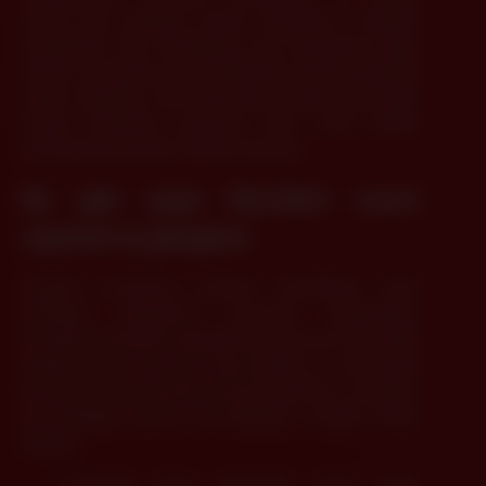
olmaq üçün güzgülər yaradır. Mostbet-in müəyyən
bölgələrdən olan istifadəçilər üçün hazırlanmış digər
domen versiyaları da var. Bukmeker kontoru yarandığı
andan indiyədək ciddi rebrendinq həyata keçirməyib.
Dizayn köhnəlmiş görünmür, lakin vizual planda
təkmilləşdirmələrdən istifadə edə bilər.
Bu gün üçün Mostbet rəsmi
saytının iş güzgüsü
Faylların quraşdırma paketini endirdikdən sonra
istifadəçi quraşdırma prosesinə başlamalıdır.
Proqram təminatının quraşdırılması prosesi avtomatik
həyata keçirilir. Hər şey rəvan getdisə, iş masasında
bir qumar müəssisəsinin simvolu görünür, o, proqramı
işə salmağa xidmət edir.Tətbiqdən istifadə etmək
rahatdır.