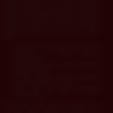
başladıb giriş etməyi sınayın. Bukmeyker oyunçulara
ödəniş metodlarının çox sayda seçimini təklif edir,
buna görə də kriptovalyuta köçürmələri də mövcuddur.
Bitcoin, Litecoin, Dogecoin və başqalarını istifadə edə
bilərsiniz. Qeydiyyatdan keçmiş bütün istifadəçilər
istənilən canlı matçın canlı yayımını pulsuz izləyə
bilər.
Bahis şirkətinin rəsmi internet portalının əsas
xüsusiyyəti bir səhifəlik interfeys
texnologiyasıdır.
Bunların hamısına Xətt və ya Canlı rejimdə mərc
qoymaq mümkündür.
O, hətta bukmeker kontorunda əvvəlcədən
qeydiyyat olmadan da mövcuddur.
İştirak etmək üçün sadəcə qeydiyyatdan
keçmək lazımdır.
Hər bir idman növünün özünün ayrıca bazarlar dəsti
var. Canlı mərclər vasitəsilə bir hadisənin əsas