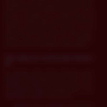
təsdiqləmə prosesindən keçməlisiniz. Bunu həm veb-
saytda, həm də mobil tətbiqdə edə bilərsiniz. Ancaq
ən rahat metodlardan biri də müştəri dəstəyi ilə
təsdiqləmə etməkdir. Bəlkə də bonus üçün mərc etmə
tələblərini yerinə yetirməmisiniz. Kazinoda 1,4 və ya
daha yuxarı əmsalla mərc etməlisiniz. Əgər bonusun
şərtlərinə cavab vermirsinizsə, bonus məbləğiniz
silinəcək, yalnız ilkin qoyduğunuz məbləğ qalacaq.
Xətt, dəqiq yazı, koefitsientlər Mostbet
AZ
Bəli, bukmeker kontoru Kurakao hökumətinin verdiyi
lisenziya əsasında fəaliyyət göstərir Rəsmi internet
saytından və ya App Store vasitəsilə (iPhone üçün)
Bu, dünyada ən aşağı qiymətlərdən biridir və bu
platformada ən yüksək əmsalları göstərir
Masaüstü sayt versiyasındakı genişləndirilmiş