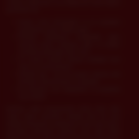
voleybol çempionatı və ya Xabarovsk futzal liqasını
göstərmək olar.
Adətən, email skrinşotların və ya sənədlərin
göndərilməsi üçün istifadə olunur.
Mostbet Azerbaycan hesabından bahis
qoymaq, kazino oynamaq, poker və Aviator
oyunlarına qatılmağa imkan verilir.
Tur zamanı ekranda ödənişin məbləğini təyin
edən cari əmsal göstərilir.
Mostbet app – ayrı bir proqram məhsulu olub
Mostbet məlumat bazası ilə əlaqəlidir.
Bu bukmeker yeni başlayanlar və peşəkarlar
üçün idealdır.
İnterfeys unikal komponentləri ehtiva etmir, lakin
onlayn idman mərclərinin rahatlığı üçün hər şeyə
malikdir. İntizamların çeşidlənməsi, canlı, matç öncəsi,
yayımlarla hadisələrin ayrılması üçün rahat filtrlər
maraqlı matça sürətli keçidə kömək edir. Mostbet-in