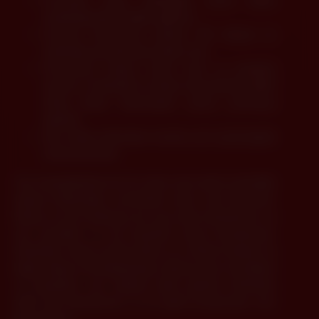
Prosedur başa çatdıqdan sonra bütün
məhdudiyyətlər aradan qaldırılır.
Curacao lisenziyası şirkətə 150 ölkədə öz
xidmətləri göstərməyə imkan verir.
Funksional olaraq, mobil sayt və proqram
eynidir və Mostbet-in bütün resurslarında təklif
etdiyi bütün funksiyaları yerinə yetirməyə
qadirdir.
Əks halda, bukmeker kontoru pul çıxarmaqdan
imtina edə bilər.
Sizi maraqlandıran hər bir matçı onun adının yanındakı
ulduza klikləməklə sevimlilərə əlavə edə bilərsiniz.
Beləcə siz bu hadisəyə ani çıxış əldə edəcəksiniz və
cari əmsalları və cari bazarları izləyə biləcəksiniz.
Statistika sizdə əvvəlki idman və e-idman matçları ilə
bağlı anlayış formalaşdıracaq. Beləcə bəzi əmsalların
və bazarların cari matçda qalib gəlmək ehtimalını
təhlil edə biləcəksiniz və ən gəlirli proqnozları verə