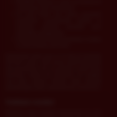
Qarşılaşma haqqında nə qədər çox bilsəniz, bir
o qədər yaxşı mərc edə bilərsiniz.
Pul çıxara bilmək üçün oyunçu şəxsiyyətin
yoxlanılması prosedurundan keçməli və
oyunçunun profilində göstərilən şəxsi
məlumatları təsdiqləməlidir.
Onlarda bəttorlar Mostbet Azerbaijan-ın müsbət
və mənfi tərəflərini izah edirlər.
Qeydiyyatdan dərhal sonra siz ilk dəfə pul qoyduqda
550 AZN-ə qədər +100% bonusu dərhal hesabınızda
əldə edə bilərsiniz. Kimi çox populyar və rahat ödəniş
metodlarını istifadə edə biləcəksiniz. Bu məqaləni
sona qədər oxusanız, Mostbet onlayn kazinoda
qarşılaşacağınız bütün məqamlarla tanış ola bilərsiniz.
Totalizator mostbet
Mostbet-in təkcə kompüter brauzerinizdə yox, həm