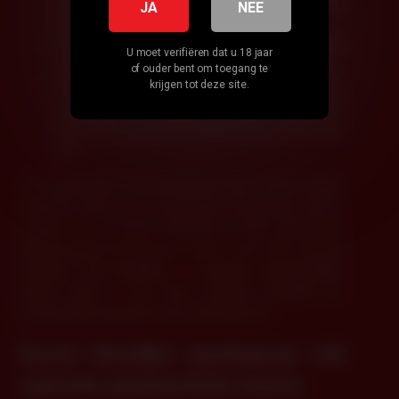
həm də “E-İdmanlar” xüsusi bölməsində tapmaq
JA
NEE
olar.
Hesabınızda balans olan kimi onu hesab
U moet verifiëren dat u 18 jaar
doldurma sistemi vasitəsilə doldura bilərsiniz.
of ouder bent om toegang te
İstifadəçi vəziyyətə uyğun olaraq ən rahat və
krijgen tot deze site.
əlçatan olanı açaraq özü üçün ən əlverişli
platformanı seçə və ya hamısından istifadə edə
bilər.
Pul vəsaitlərinin ilk çıxarılması üçün sorğu təqdim
etdikdən sonra və ya bukmeker kontorunun xüsusi
sorğusu ilə siz hansı sənədləri və hara göndərmək
barədə təlimat alacaqsınız. Onları sizin üçün əlverişli
istənilən vaxt göndərin – məsələn, qeydiyyatdan
dərhal sonra – yox. Bəli, yoxlama olmadan pul
çıxarmaqdan başqa hər şeyi edə bilərsiniz.
Rəsmi MostBet azerbaycan veb
saytında qeydiyyatdan keçmə