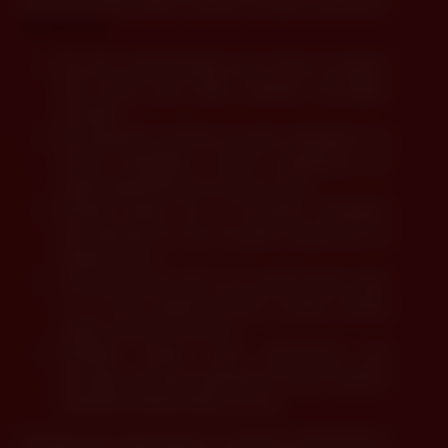
kazinonun bütün qumar oyunlarını oynaya biləcəksiniz
mostbet apk
.
Bu mərc saytında uğurlu mərc etmək və qazanc
əldə etmək üçün bütün imkanlar mövcuddur
mostbet.
Bu kateqoriya xüsusilə ona görə yaradılıb ki, nə
vaxtsa oynadığınız sevimli oyunlarınıza hər
zaman qayıtmaq üçün çıxışınız olsun.
Növbəti olaraq Live və Prematch formatında
top hadisələri ilə, həm də günün ekspresləri ilə
bloklar yer alır.
Lotereya demək olar ki, hər zaman davam edən
və ən sadə şəkildə keçirilən oyundur, burada
sadəcə sizə bəxt lazımdır.
Mostbet mobile əsas səhifəsində cari
aksiyalar, bonuslar, bukmekerin xüsusi təklifləri
haqqında məlumat bloku yer alır.
Mostbet-dən qazanclarınızı çıxarmaq istəyirsinizsə,