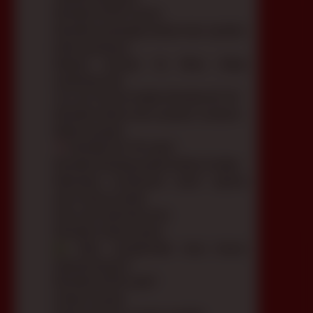
Mostbet-AZ90 Casino
Mostbet azerbaijan idman mərc oyunları
kliklə qeydiyyat
Müştəri Dəstəyi Ilə Necə Əlaqə
Saxlamaq Olar:
Tez-tez Veri̇lən Suallar Mostbet AZ 90
Mostbet idman mərc oyunları və kazino
Mobil proqram
Mostbet AZ-90 nədir?
Mostbet Azərbaycanda Ödəni̇ş Üsulları
Bukmeker kontorunun rəsmi saytına
daxil olmaq üsulları
Real vaxt rejimində mərc
Mostbet onlayn kazino
Mərc oyunlarından necə bonus
qazana bilərəm?
Mostbet-AZ90 nədir?
Onlayn Oyunlar