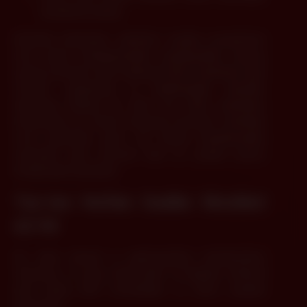
buzlanma olacaq.
Mostbet bukmeker şirkətinin loyallıq proqramının
üzvü yalnız Azərbaycandan qeydiyyatdan keçmiş
oyunçu ola bilər. Onun mahiyyəti aktiv hərəkətlər üçün
“koinlər” qazanmaq və toplamaqdan ibarətdir.
Kazinoda həftədə bir dəfə icra edilir, bukmeker
kontorunda isə mərcin müəyyən hissəsini vaxtından
əvvəl götürmək şansı var. Bunlar Azərbaycanda
oyunçular üçün mövcud olan ən çoxbet promo
kodlarından bəziləridir.
Tez-tez Veri̇lən Suallar Mostbet
AZ 90
Bu, daha yüksək iş qabiliyyətliliyi, bloklanmanın
olmaması və əlavə funksiyalar ilə bağlıdır. Android
üçün tətbiq APK formatdadır və rəsmi saytdan
quraşdırılır.