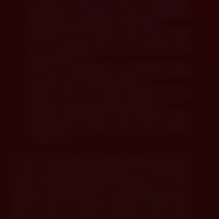
oyunçuların rahatlığı üçün Azərbaycan
qabığından istifadə etmək mümkündür.
Mostbet AZ-90 həmçinin canlı mərclər təklif
edir və müştərilərə baş verən hadisələrə mərc
etmək imkanı verir.
Onlar eyni xüsusiyyətlərə və funksiyalara malik
olan əsas saytın dəqiq surətləridir.
Bundan əlavə, siz həmişə Mostbet tətbiqini
Android və ya IOS-da yükləyə bilərsiniz.
Mostbet Azərbaycanın mobil tətbiqləri futbol
həvəskarlarına istənilən yerdən mərc qoymaq
imkanı verir.
Ən əsası, məsul qumar prinsipləri haqqında unutmayın
və sonra saytda qeydiyyatdan keçin və xidmətlərdən
sonrakı istifadə uğurlu olacaq! Bloklama və ya VPN,
proksilər, xüsusi brauzerlər və şirkətin tətbiqindən yan
keçmək üçün bu səhifədəki keçiddən istifadə edin
Təkrar qeydiyyat təkrar bonuslar almaq üçün