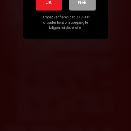
hadisə demək olar ki, dırnaqlarda əks olunur. Siz
JA
NEE
həmçinin Mostbet poker otağına da qoşula bilərsiniz
ki, burada dünyanın hər yerindən olan oyunçular
U moet verifiëren dat u 18 jaar
müxtlif formatlardan olan turnirlərdə iştirak edirlər.
of ouder bent om toegang te
krijgen tot deze site.
Geniş mərc seçimləri, promosyonlar və
bonuslarla şirkətimizin niyə Azərbaycanın
aparıcı bukmeker kontorlarından biri olduğunu
anlamaq asandır.
Siz klassik 3 və 5 çarxlı oyunlar, eləcə də böyük
ödəmə potensialı olan proqressiv cekpot
oyunları arasında seçim edə bilərsiniz.
İcazə verildikdən sonra ofisin bütün
funksiyalarına giriş əldə edirəm.
Saytla bağlı hər hansı bir probleminiz varsa,
texniki dəstək xidmətinə müraciət edə
bilərsiniz, işçilər sualınızı tez bir zamanda həll
etməyə kömək edəcəklər.
Bukmeker istifadəçilərinin rahatlığı üçün mobil