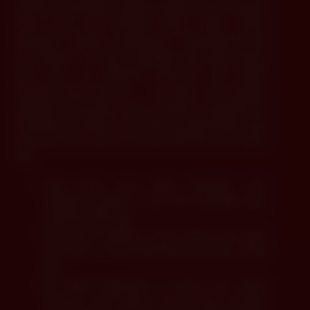
bilərsiniz. Möhtəşəm qrafika, maraqlı oyun və yüksək
ödəniş şansı olan Mostbet Casino onlayn slotları
oyunçuları saatlarla əyləndirəcək. Oynamağa elə bu
gün başlayın və böyük məbləğdə uduş əldə etməyə
hazır olun! Siz Mostbet Casino-da real kazino
təcrübəsi tapa bilərsiniz – bu məkan sizin üçündür.
Bukmeker kontorunun rəsmi vebsaytı oyunçulara öz
evlərindən çıxmadan, real kazino təcrübəsindən həzz
almaq imkanı verən bir sıra canlı dilerlərlə oyun təklif
edir.
Şirkət bütün əsas idman hadisələri üçün
rəqabətli əmsallar və real vaxt rejimində mərc
seçimləri təklif edir.
Kodu daxil etdikdən sonra oyunçu yeni parol
təyin edir və sonra Mostbet giriş bunu sınaya
bilər.
Biz futbol, ​​basketbol və tennis kimi idman
növlərinə oyun zamanı mərclər daxil olmaqla,