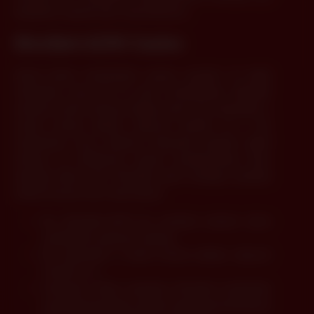
atışlarının sayına mərc edə bilərsiniz.
Mostbet-AZ90 Casino
Şirkət bütün müştərilərin qumar oyunları ilə bağlı
risklərdən, eləcə də öz şəxsi limitlərindən xəbərdar
olmasını təmin etməyə diqqət yetirir. Bu məqsədlə o,
özünü istisna alətləri, depozit limitləri və s. Bu,
müştərilərə mərc edərkən məlumatlı qərarlar qəbul
etməyə və təhlükəsiz qumar təcrübəsindən həzz
almağa imkan verir. Mostbet daxil olmaqla istənilən
idman növünə mərc edə bilərlər.
Bu, Mostbet-AZ91-də yoxlama zamanı əlavə
çətinliklərin qarşısını alacaq.
Bu məqsədlə o, özünü istisna alətləri, depozit
limitləri və s.
Həmçinin, bütün matçların Mostbet müştəriləri
arasında keçirildiyi pokerlə qarşılaşa biləcəyiniz