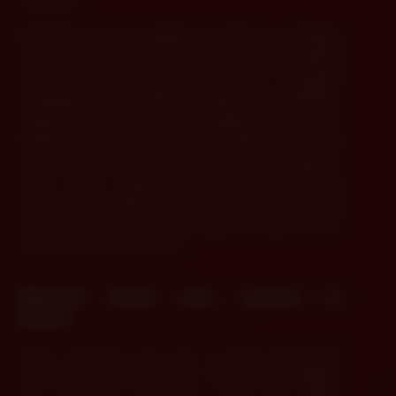
Bukmeker kontoru rəqabətli əmsallar və istifadəçi
dostu interfeys təklif edir ki, bu da mərc edənlərin
sevimli idman növlərinə tez mərc etmələrini
asanlaşdırır. Əsas səhifədə “CANLI” və “KAZİNO”
kateqoriyalarını görəcəksiniz, istədiyiniz rejimi seçin.
Bundan sonra oyunların müxtəlif kateqoriyaları olan
menyuya keçmiş olacaqsınız. Sonra isə istədiyiniz
oyunu seçin, sadəcə klikləyin və yüklənməsini
gözləyin. Bu bukmeker kontorunda canlı mərcdə
iştirak etmək üçün sadəcə hesabınıza daxil olun və
canlı mərc bölməsinə keçin.
Mostbet idman mərc oyunları və
kazino
Daimi müştərilər üçün pul və digər hədiyyələrlə
müntəzəm aksiyalar keçirilir. Ən dəyərli müştərilər
üçün eksklüziv imtiyazlara malik VIP klublar.