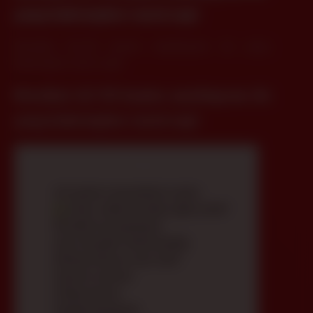
yaxşı bukmeyker rəsmi sayt
Mostbet AZ-90 kazino azerbaycan Ən yaxşı
bukmeyker rəsmi saytı
Mostbet AZ-90 kazino azerbaycan Ən
yaxşı bukmeyker rəsmi sayt
Content
Əsl qumar oyunçularının rəyləri
Hansı ödəniş üsulları qəbul edilir?
Mostbet-də qeydiyyat
Şəxsi hesabın funksionallığı
İdmana Risksiz mərc edin!
Esports mərcləri
Onlayn kazino
Saytda Qeydiyyat