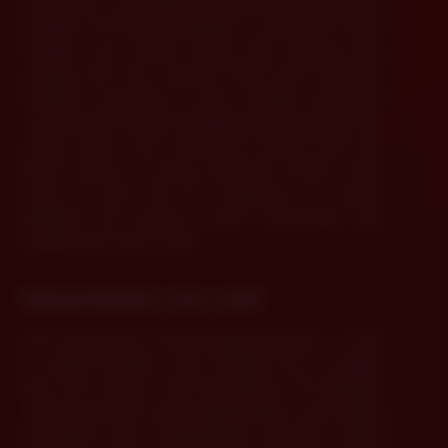
tənzimləyə və ya imkanlar olduqda onlardan yararlana
bilərsiniz. Biz futbol, ​​basketbol və tennis kimi idman
növlərinə oyun zamanı mərclər daxil olmaqla, geniş
çeşiddə canlı mərc seçimləri təklif edirik. Bukmeker
şirkətimiz oyunçulara ən yaxşı əmsalları əldə etmək
və potensial mənfəəti artırmaq üçün əvvəlcədən mərc
etməyə imkan verən oyunöncəsi mərcləri təklif edir.
İdman mərcləri ilə yanaşı, bukmeker kontoru onlayn
kazino da təklif edir. Bu, müştərilərin öz evlərinin
rahatlığını tərk etmədən sevimli oyunlarından həzz
almaları üçün əla bir yoldur.
İdmana Risksiz mərc edin!
Daxil olmaq üçün sosial şəbəkəyə klikləyin və sonra
bu saytda hesabınız üçün istifadəçi adı və şifrənizi
daxil edin. Bundan sonra Mostbet-az 90 bukmeker
xidməti oyunçunun şəxsi kabinetindəki sosial şəbəkə
profilindəki şəxsi məlumatlardan avtomatik istifadə