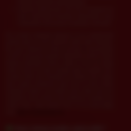
birlikdə fəaliyyətini dayandıra bilər.
Xidmətin təhlükəsizliyi JAZ 9247 lisenziyası ilə
təmin edilir.Sənəd Kyurakao Hökumətinin Oyun
Fəaliyyətləri Komissiyası tərəfindən verilmişdir.
Biz mosbet haqqında danışırıq və bu araşdırmada
şirkətin güclü və zəif tərəflərini ətraflı təhlil edəcəyik.
Bu, oyun maşınının növünü, mövzunu, xüsusiyyətləri
və RTP səviyyəsini göstərir. Bukmeker kontoru futbol
(futbol), basketbol, tennis, xokkey və bir çox başqa
idman növləri də daxil olmaqla geniş çeşiddə mərc
oyunları təklif edir. Mostbet-də idmana mərc etmək
üçün sadəcə hesabınıza daxil olun və mərc etmək
istədiyiniz idman və ya tədbiri seçin. Daha sonra siz
istədiyiniz mərc növünü seçə bilərsiniz, məsələn, pul
xəttinə mərc, xalla yayılan mərc və ya yuxarı/aşağı
mərc
https://unazerbaijan.org
.
Hansı ödəniş üsulları qəbul edilir?