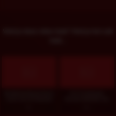
Vind je deze video leuk? Vind je het ook
leuk...
Mostbet Azerbaycan Rəsmi
Giris Və Qeydiyyat,
Casino Giriş Və Qeydiyyat
Bonuslar Bukmeker Veb
Mostbet A
Saytında Mosbe
2
4