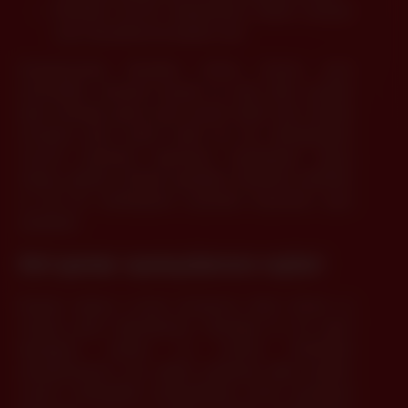
Mostbet AZ-90 müştərilərinə idman mərcləri
üçün əla platforma təqdim edir.
Azərbaycanda Mostbet Online Casino oyun
avtomatları, stolüstü oyunlar və canlı diler oyunları
daxil olmaqla, geniş oyun seçimi təklif edir. Oyunlar
növlərinə görə təsnif edilir, bu da istifadəçilərin
sevimli oyunlarını tapmasını asanlaşdırır. Əlavə
olaraq, şirkətin istifadə qaydaları tamamilə şəffafdır
və hər bir istifadəçinin nəzərdən keçirməsi üçün
əlçatandır.
Əsl qumar oyunçularının rəyləri
Burada sadəcə e-poçt ünvanınızı daxil etməli və
özünüz parol tapmalısınız. Razılaşın ki, bir parol
tapdığınız zaman və sistem tərəfindən
yaradılmasanız, onu yadda saxlamaq daha asandır.
Lazımi məlumatları göstərdikdən sonra qeydiyyat