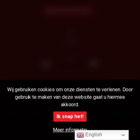
mostbet azerbaijan
3
views
0
/
0
Wij gebruiken cookies om onze diensten te verlenen. Door
gebruik te maken van deze website gaat u hiermee
akkoord.
Vind je deze video leuk? Vind je het ook
Ik snap het!
leuk...
Meer informatie
English