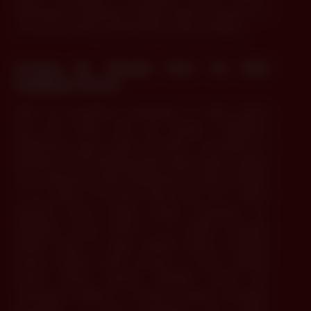
klikləməklə, hesabınızla əlaqəli telefon nömrəsini və
ya e-poçt ünvanını göstərməyiniz xahiş olunacaq.
Creepy Hr: Hesabı Artır Və Gizli
Hədiyyəni Qazan
Bütün bu heyrətamiz üstünlüklərə və daha çoxuna
giriş əldə etmək üçün indi qoşulun. Təhlükəsiz
platforması, geniş çeşidli seçimləri və bonusları ilə
Mostbet AZ-90 Azərbaycanda onlayn qumar oyunları
üçün mükəmməl yerdir! Müştərilərə hər hansı problem
və ya sualları ilə kömək etmək üçün 24/7 xidmət
göstərən xüsusi müştəri dəstəyi komandası var.
Müştərilər e-poçt, telefon və ya söhbət vasitəsilə
dəstək heyəti ilə əlaqə saxlaya bilərlər. Komanda
həmişə suallara cavab verməyə və lazım olduqda
kömək etməyə hazırdır. Mostbet AZ-90 tam
lisenziyaya malikdir və müvafiq orqanlar tərəfindən