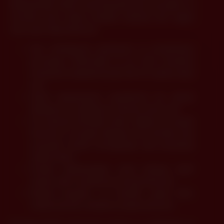
kateqoriyada filtrləri tənzimləyərək janr, provayder və
növlərinə görə axtarış etməklə özünüzə tam uyğun
olan oyunu tapa bilərsiniz.
Yeni istifadəçinin qeydiyyatı və yoxlanılması
proseduru Telefondan və en este momento
masaüstü kompüterinizdən BŞ-nin saytına daxil
olun.
Şirkət müştərilərinin vəsaitlərinin hər zaman
təhlükəsiz və təhlükəsiz olmasını təmin edir.
Siz həmçinin Mostbet poker otağına da qoşula
bilərsiniz ki, burada dünyanın hər yerindən olan
oyunçular müxtlif formatlardan olan turnirlərdə
iştirak edirlər.
Hesabı doldurduqdan sonra birbaşa təklif
olunan xəttin öyrənilməsinə keçə bilərsiniz.
Burada beşçarxlı və müxtəlif sayda aktiv
xətlərlə klassik slotlarda oynaya bilərsiniz.