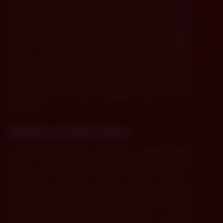
oyunçular üçün əla şərait təklif edən gözəl kazinodur.
Həmçinin Mostbet kazinosunun Azərbaycan dilinə
tərcümə edilmiş versiyası da var ki, qumar oynayan
zaman daha rahat ola biləsiniz. Əsas səhifədə
“CANLI” və “KAZİNO” kateqoriyalarını görəcəksiniz,
istədiyiniz rejimi seçin. Bu bonuslar istənilən vaxt
statusun yüksəldilməsi üçün dəyişdirilə bilər ki, bu da
öz növbəsində müxtəlif məbləğlərə pulsuz mərclər
gətirəcək.
Mostbet-də Onlayn Poker
Voleybol, Mostbet AZ 91-də mərc edərkən diqqət
etməli olduğunuz digər məşhur idman növüdür.
Oyunçulara müntəzəm olaraq keçirilən milli və
beynəlxalq turnirlər arasında seçim etmək təklif
olunur. Bukmeker kontoru yaxşı əmsallar təklif edir,
çünki marja tanınmış çempionatlar üçün 5 faizdən