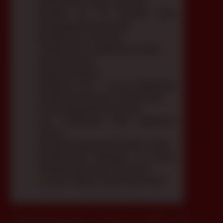
Saytda Addım-addım Qeydiyyat:
Mostbet Az 90 Saytında Necə
Qeydiyyatdan Keçmək Olar
Mostbet Az 91 Bonuslar
Təhlükəsizlik Və Müştərilərə Dəstək
Kliklə Qeydiyyat
Saytda Qeydiyyat
Suallarınız Var? – Sosial Şəbəkələrdə
Mostbet Azərbaycan Ilə Əlaqə Qurun
Sosial Şəbəkələrdə Qeydiyyat
Yeni Istifadəçilər Üçün Salamlama
Bonusu
Mostbet Azərbaycanda Ödəni̇ş Üsulları
Mostbet-az90 Bukmeker Və Kazino
Azərbaycanda Bonus 550+250fs
Hansı Ödəniş Üsulları Qəbul Edilir?
Telefonunuzda brauzer vasitəsilə işə salınan o, veb-