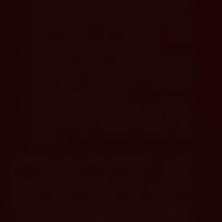
artırmaq istəyən bahisçilər üçün əla seçim edir.
Bu, müştərilərə mərc edərkən məlumatlı qərarlar
qəbul etməyə və təhlükəsiz qumar
təcrübəsindən həzz almağa imkan verir.
Əks halda, smartfon vasitəsilə siz şəxsi
hesabınızı idarə edə, hesabınızı doldura və
vəsait çıxara, hətta Mostbet kazinosunda
oyunlara başlaya biləcəksiniz.
Kazino və Canlı Kazino tez-tez provayderlərin
yeni oyunları ilə yenilənir, buna görə də bu
oyunları ilk dəfə oynayanlar arasında onda
bilərsiniz.
Bununla belə, təyyarə qəzaya uğramazdan əvvəl nağd
pul çıxartmalısınız, əks halda mərcinizi
itirəcəksiniz.Mostbet Aviator bacarıq və şans tələb
edən bir oyundur. Təyyarənin uçuş tarixçəsi və
statistikası əsasında mərcinizi nə vaxt qoyacağınıza
və nə vaxt pul çıxaracağınıza qərar verməlisiniz.