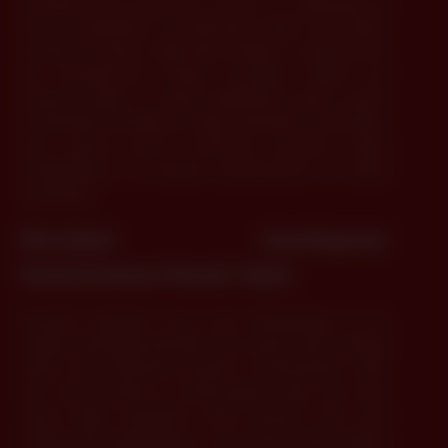
Mostbet-AZ90 keyfiyyətli xidməti və etibarlılığı ilə
mərc həvəskarlarını sevindirməyə davam edir. İdman
oyunları və kazino sahəsində maraqlı və əyləncəli hər
şey Mostbet-də! Yüksək əmsalları, etibarlı pul
çıxarma üsulları və idman tədbirlərinin geniş seçimi
ilə Mostbet Azərbaycan digər bukmeker kontorlarını
xeyli geridə qoyur. Lisenziya mərclərin dəqiq
hesablanması və uduşun çıxarılmasının ən dəqiq
təminatıdır.
Mostbet: Azərbaycan
Kazinosunun Rəsmi Saytı
Mostbet güzgüləri əsas sayt bloklandıqda və ya
əlçatan olmadıqda Mostbet veb saytına daxil olmağa
imkan verən alternativ keçidlər və domenlərdir. Onlar
eyni xüsusiyyətlərə və funksiyalara malik olan əsas
saytın dəqiq surətləridir. Onlar həmçinin əsas sayt
həddən artıq yükləndikdə və ya texniki xidmət altında