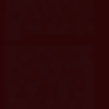
sayt funksiyalarının bütün dəstini ehtiva edir. Lakin o,
proqramlardan daha yavaş işləyir və barmaq izi ilə
giriş ilə trafikə qənaət etmir. Yalnız beş idman növü
mövcuddur, hər biri bir neçə üst çempionat, o
cümlədən Azərbaycan liqaları. Bütün bunlar aşağı
ehtimallar və bonus proqramlarının olmaması ilə
tamamlanır.
Mostbet 90 az bukmeker kontoru ilə əməkdaşlıqdan
narahat olmağa əsas yoxdur. Bu şirkət çoxdan öz
dəyərini sübut etdi və lisenziyanın mövcudluğunu
təsdiqləyən əla reputasiya qazandı. [newline]Mostbet
bahis təcrübənizi mümkün qədər xoş və səmərəli
etmək üçün bir sıra xüsusiyyətlər təklif edir. Bunlara
geniş bahis seçimləri, ətraflı analitika, canlı yayım,
təhlükəsiz ödənişlər və geri çəkilmə, 24/7 müştəri
dəstəyi və daha çox şey daxildir. Komandamız
müştərilərimizin bahis edərkən daha yaxşı məlumat
əldə etmələrini təmin etmək üçün yüzlərlə mənbəni