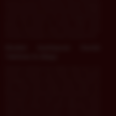
Qazanma şansınızı artırmaq üçün müxtəlif strategiya
və parametrlərdən də istifadə edə bilərsiniz. Mostbet
Aviator, ağıllı oynasanız, sizə qısa müddətdə böyük
gəlirlər verə biləcək bir oyundur. Onlayn poker,
Mostbet Azərbaycan onlayn kazinosunda oynaya
biləcəyiniz ən populyar və maraqlı oyunlardan biridir.
Mosbet Azerbaycan Dəstək
Telefonu Və Əlaqə
Müştərilər hadisələrə mərc edərkən onluq, kəsr və ya
Amerika əmsallarını seçə bilərlər. Şirkət həmçinin
Handikaplar, Düzgün Hesab və Ümumi Məqsədlər də
daxil olmaqla geniş çeşiddə bazarlar təqdim edir.
Bundan əlavə, müştərilər tədbir başa çatmazdan əvvəl
mənfəətlərini təmin etmək üçün nağd pul çıxarma
seçimindən istifadə edə bilərlər. Müştərilərin etməli
olduğu yeganə şey ad, ünvan və əlaqə məlumatları