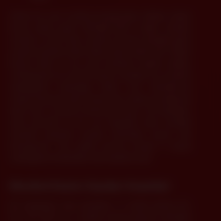
Edilən hər mərc loyallıq proqramında istifadə olunan
bonus xalları gətirir. Mostbet-AZ91 slotlar, stolüstü
oyunlar və canlı diler oyunları da daxil olmaqla geniş
çeşidli oyunlara malik onlayn kazino təklif edir. Onlayn
kazino rahat və xoş oyun təcrübəsi təqdim edərək,
istifadəçilərə öz sevimli kazino oyunlarını öz evlərinin
rahatlığında oynamağa imkan verir. Mostbet-də
onlayn kazinoya daxil olmaq üçün sadəcə hesabınıza
daxil olun və kazino bölməsinə keçin. Siz blackjack,
rulet, baccarat və bir çox başqaları daxil olmaqla
müxtəlif populyar oyunlar arasından seçim edə
biləcəksiniz. Xoş gəldin bonusu hesabı 3 manat
məbləğində doldurarkən aktivləşdirilə bilər.
Mostbet Kazino Oyunları Seçimləri
Bu səbəbdən, mərc qoyarkən 11 manat artımla (22,
55, 110, 550 və s. ) davam etmək lazımdır. Mostbet