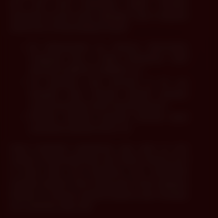
kimi bəzi əsas məlumatları təqdim etməkdir.
Qeydiyyat prosesi başa çatdıqdan sonra müştərilər
dərhal mərc etməyə başlaya bilərlər!
Bu kateqoriyada siz Playson, Spinomenal,
Pragmatic Play, 3 OAKS, Endorphina, LEAP,
GALAXYS, MASCOT GAMING və s.
Siz blackjack, rulet, baccarat və bir çox
başqaları daxil olmaqla müxtəlif populyar
oyunlar arasından seçim edə biləcəksiniz.
Birincilər arasında oyunçular arasında layiqli
populyarlıq qazanan tennis var.
Şirkət müştəriləri əyləndirmək üçün daim en yeni
oyunlar və funksiyalar əlavə edir. Hətta 5 arianne əvvəl
və ahora daha əvvəl buraxılmış ucuz smartfonlar
üzərində işləyirlər. Daxil olmaq üçün sosial şəbəkəyə
klikləyin və sonra bu saytda hesabınız üçün istifadəçi
adı və şifrənizi daxil edin.