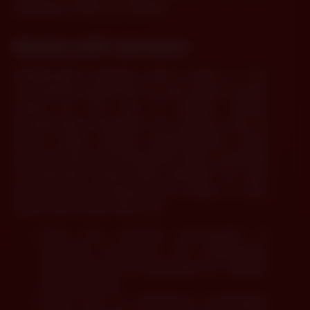
qazandıran virtual oyun maşınıdır.
Mostbet-az90 Canlı Kazi̇no
Mostbet-AZ91 bukmeker kontoru marjanı 6-7 faiz
səviyyəsində müəyyən edir. Ən yaxşı esports turnirləri
zamanı bir xətt üzrə ən müxtəlif nəticələr
gözlənilməlidir. Komandanın son çıxışlarına, eləcə də
hazırkı rəqiblə başabaş qarşıdurmalarına diqqət
yetirmək lazımdır. Bu kateqoriyalı idman yarışlarında
məhdudiyyətlər kifayət qədər yüksəkdir. Bu, hətta
aşağı əmsallı bir hadisəyə mərc etməyə və yaxşı
qazanc əldə etməyə imkan verir.
Geniş mərc seçimləri, promosyonlar və
bonuslarla şirkətimizin niyə Azərbaycanın
aparıcı bukmeker kontorlarından biri olduğunu
anlamaq asandır.
Lazımi bilik və strategiyaya yiyələnmədən