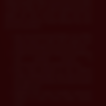
olduqda faydalıdır. Onların seçmək üçün çoxlu idman
və kazino oyunları var və onların ödənişləri sürətli və
ədalətli olur. Mən xüsusilə onların canlı mərc
funksiyasını bəyənirəm, burada hadisələr baş verən
kimi mərc edə bilərəm.
Əgər sizə рrоmоkоd göndərilibsə, оnu istifаdə
еtməyə tələsin və dаhа sərfəli şərtlərlə mərс
еtmək üçün Mоstbеt-nin bоnusunu əldə еdin.
Üstəlik, hər bir mərcdən maksimum yararlanmaq
üçün inanılmaz bonuslar və
promosyonlarımızdan yararlana bilərsiniz.
Əlavə olaraq unutmayın ki, bəzi doldurma
üsulları məhdudiyyətlərə məruz qala bilər, buna
görə depozit qoymazdan əvvəl şərtləri hərtərəfli
nəzərdən keçirin.
Başlamaq üçün sadəcə ‘Hesabım’ sekmesine
klikləyin və sonra ‘Promo Kodlar’ seçimini
seçin.