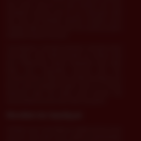
canlı yayım, cash-out və mərc artımları kimi mərc
təcrübənizi artırmaq üçün bir çox funksiyalar təklif
edir. Yaxşı, indi Mostbet müştərisi olmağınız lazım
olduğuna şübhə etməmək üçün sizə loyallıq proqramı
haqqında məlumat verəcəyik.
Təəccüblüdür ki, Mostbet bukmeker xidmətinin bütün
funksiyaları hətta telefonunuzdan da istifadə edilə
bilər. Təhlükəsizlik xidməti müştərilərin daxil etdiyi
bütün şəxsi məlumatları qorumaq üçün SSL
şifrələməsindən istifadə edir mostbet azerbaycan. Bu
bölmə saytın başlığında təqdim olunur və 15 idman
hadisəsini əhatə edir. Bunlar yalnız müxtəlif milli
çempionatlarda keçirilə bilən futbol yarışlarıdır.
Mostbet-də Qeydiyyat
İstifadəçi şəxsi məlumatlarının təhlükəsizliyinin təmin
olunması üçün bütün lazımi tədbirlər görülməkdədir.