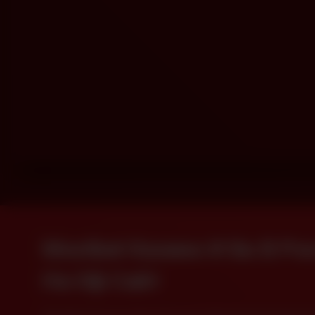
Mostbet Казино И Бк В Ро
На Оф Сайт