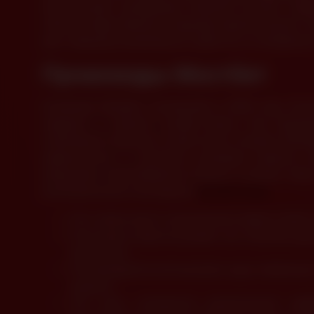
несколькими сценариями позволит быстро созда
события мира принесут каждому приятный досуг. 
даст каждому возможность найти что-то интересно
Промокоды Мостбет
Компания Mostbet, основанная в 2009 году, быс
лидеров в области онлайн-ставок. Она предл
спортивные события, а также игры в казино. Mos
надежностью и быстрым выводом средств. Мо
предлагает разнообразные бонусы и акции, чтоб
увлекательным и выгодным
мостбет вход
.
Есть также много экзотических видов спорта,
Если ваша ставка выиграет, вы получите ден
против вас.
Рекомендуется использовать одну платежную
средств.
Эти игры отличаются реалистичной гра