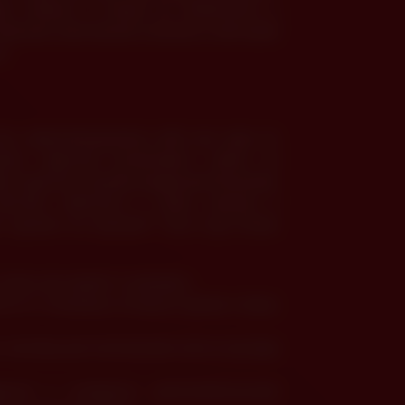
ть аккаунт, а ставки на чемпионаты и
Хорошее наполнение основных категорий
е.
тро зарекомендовала себя как один из
агает широкий ассортимент ставок на
tbet известен своими щедрыми бонусами,
стбет заботится о своих игроках и
ы сделать их игровой” “опыт еще более
 таких как крикет и шахматы.
ьги от человека, который сделал ставку
 систему для пополнения счета и вывода
фикой и оснащены дополнительными