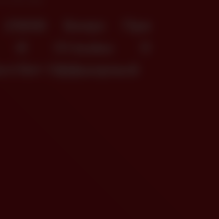
 На Оф Сайте
 25000 Бонус При
ало И Отзывы О
Мостбет Оффшорный