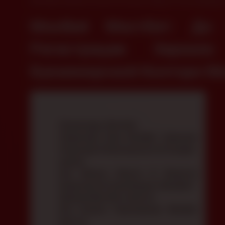
Mostbet Казино И Бк В России: Вход И Регистрация
Mostbet Мостбет: До
Регистрации Зерк
Букмекерской Конторе 
Content
Промокоды Мостбет
Уверенная Игра Mostbet: Значение
Лицензии И Безопасности В Онлайн-
казино
Как Можно Внести И Вывести
Средства На Свой Аккаунт Mostbet?
Зеркала Мостбет (mirorrs)
Как Скачать Приложение Mostbet
Для Ios