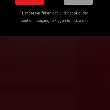
U moet verifiëren dat u 18 jaar of ouder
bent om toegang te krijgen tot deze site.
рующим органам, компания соблюдает
что их деньги будут сохранены и что они
л много лицензий от этих организаций.
бет составляет 500 рублей. Mostbet
испанский, итальянский, французский,
т того, откуда вы родом, вы сможете
 на своем родном языке. В Mostbet вы
ких как Netent, Pragmatic Play, BetSoft и
е же электронные платежные системы и
е для своих первых депозитов. Выберите
и ждите выплат. Простая регистрация с