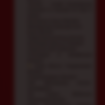
“мостбет – Онлайн Букмекерская
Компания Со Ставками На Спорт И
Казино
Бесплатные Спины В Mostbet
Минимальная Сумма Депозита
Бонус Мостбет
Приветственный Бонус Мостбет
Как Вывести Деньги С Mostbet?
Ставки На Спорт На Мостбет
Регистрация И Верификация
Аккаунта
Какие Валюты Поддерживает
Mostbet?
Почему Выбирают Мостбет?
Сайт Заблокирован Хостинг-
провайдером
Как Скачать Мобильное
Приложение Мостбет: