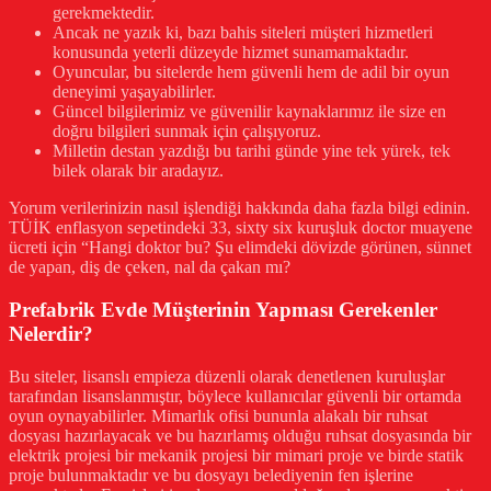
gerekmektedir.
Ancak ne yazık ki, bazı bahis siteleri müşteri hizmetleri
konusunda yeterli düzeyde hizmet sunamamaktadır.
Oyuncular, bu sitelerde hem güvenli hem de adil bir oyun
deneyimi yaşayabilirler.
Güncel bilgilerimiz ve güvenilir kaynaklarımız ile size en
doğru bilgileri sunmak için çalışıyoruz.
Milletin destan yazdığı bu tarihi günde yine tek yürek, tek
bilek olarak bir aradayız.
Yorum verilerinizin nasıl işlendiği hakkında daha fazla bilgi edinin.
TÜİK enflasyon sepetindeki 33, sixty six kuruşluk doctor muayene
ücreti için “Hangi doktor bu? Şu elimdeki dövizde görünen, sünnet
de yapan, diş de çeken, nal da çakan mı?
Prefabrik Evde Müşterinin Yapması Gerekenler
Nelerdir?
Bu siteler, lisanslı empieza düzenli olarak denetlenen kuruluşlar
tarafından lisanslanmıştır, böylece kullanıcılar güvenli bir ortamda
oyun oynayabilirler. Mimarlık ofisi bununla alakalı bir ruhsat
dosyası hazırlayacak ve bu hazırlamış olduğu ruhsat dosyasında bir
elektrik projesi bir mekanik projesi bir mimari proje ve birde statik
proje bulunmaktadır ve bu dosyayı belediyenin fen işlerine