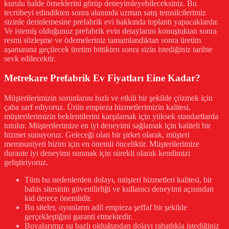
kurulu halde örneklerini görüp deneyimleyebileceksiniz. Bu
tecrübeyi edindikten sonra alanında uzman satış temsilcilerimiz
sizinle derinlemesine prefabrik evi hakkında toplantı yapacaklardır.
Ve istemiş olduğunuz prefabrik evin detaylarını konuştuktan sonra
resmi sözleşme ve ödemeleriniz tamamlandıktan sonra üretim
aşamasına geçilecek üretim bittikten sonra sizin istediğiniz tarihte
sevk edilecektir.
Metrekare Prefabrik Ev Fiyatları Eine Kadar?
Müşterilerimizin sorunlarını hızlı ve etkili bir şekilde çözmek için
çaba sarf ediyoruz. Ürün empieza hizmetlerimizin kalitesi,
müşterilerimizin beklentilerini karşılamak için yüksek standartlarda
tutulur. Müşterilerimize en iyi deneyimi sağlamak için kaliteli bir
hizmet sunuyoruz. Geleceği olan bir şirket olarak, müşteri
memnuniyeti bizim için en önemli önceliktir. Müşterilerimize
durante iyi deneyimi sunmak için sürekli olarak kendimizi
geliştiriyoruz.
Tüm bu nedenlerden dolayı, müşteri hizmetleri kalitesi, bir
bahis sitesinin güvenilirliği ve kullanıcı deneyimi açısından
kid derece önemlidir.
Bu siteler, oyunların adil empieza şeffaf bir şekilde
gerçekleştiğini garanti etmektedir.
Boyalarımız su bazlı olduğundan dolayı rahatlıkla istediğiniz