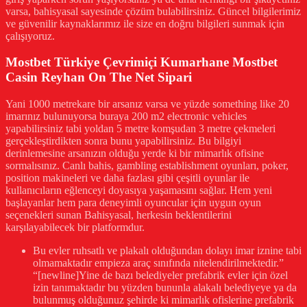
varsa, bahisyasal sayesinde çözüm bulabilirsiniz. Güncel bilgilerimiz
ve güvenilir kaynaklarımız ile size en doğru bilgileri sunmak için
çalışıyoruz.
Mostbet Türkiye Çevrimiçi Kumarhane Mostbet
Casin Reyhan On The Net Sipari
Yani 1000 metrekare bir arsanız varsa ve yüzde something like 20
imarınız bulunuyorsa buraya 200 m2 electronic vehicles
yapabilirsiniz tabi yoldan 5 metre komşudan 3 metre çekmeleri
gerçekleştirdikten sonra bunu yapabilirsiniz. Bu bilgiyi
derinlemesine arsanızın olduğu yerde ki bir mimarlık ofisine
sormalısınız. Canlı bahis, gambling establishment oyunları, poker,
position makineleri ve daha fazlası gibi çeşitli oyunlar ile
kullanıcıların eğlenceyi doyasıya yaşamasını sağlar. Hem yeni
başlayanlar hem para deneyimli oyuncular için uygun oyun
seçenekleri sunan Bahisyasal, herkesin beklentilerini
karşılayabilecek bir platformdur.
Bu evler ruhsatlı ve plakalı olduğundan dolayı imar iznine tabi
olmamaktadır empieza araç sınıfında nitelendirilmektedir.”
“[newline]Yine de bazı belediyeler prefabrik evler için özel
izin tanımaktadır bu yüzden bununla alakalı belediyeye ya da
bulunmuş olduğunuz şehirde ki mimarlık ofislerine prefabrik