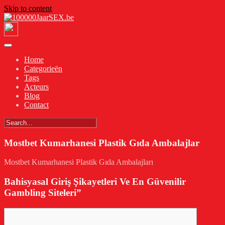
Skip to content
Home
Categorieën
Tags
Acteurs
Blog
Contact
Mostbet Kumarhanesi Plastik Gıda Ambalajlar
Mostbet Kumarhanesi Plastik Gıda Ambalajları
Bahisyasal Giriş Şikayetleri Ve En Güvenilir
Gambling Siteleri”