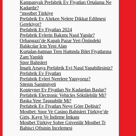
Kampanyalı Prefabrik Ev Fiyatları Ortalama Ne
Kadardır?
“mostbet Türkiye
Prefabrik Ev Alırken Nelere Dikkat Edilmesi
Gerekiyor?
Prefabrik Ev Fiyatları 2024
Prefabrik Evlerin Bakımı Nasıl Yapılır?
Orhangazi’de Kapalı Pazar Yeri Önündeki
Balıkçılar Için Yeni Alan
Kurtalan-batman Tren Hattında Bilet Fiyatlarına
Zam Yapıldı
Spor Bahisleri
İmarlı Arsaya Prefabrik Evi Nasıl Yapabilirsiniz?
Prefabrik Ev Fiyatları
Prefabrik Evleri Nerelere Yapıyoruz?
Sitenin Samimiyeti
Konteyner Ev Fiyatları Ne Kadardan Başlar?
Prefabrik Electronic Vehicles Sökülebilir Mi?
Başka Yere Taşınabilir Mi?
Prefabrik Ev Fiyatları Neye Göre Değişir?
Mostbet: Spor Ve Casino Bahisleri Türkiye’de
Giriş, Kayıt Ve İndirme İmkanı
Mostbet Türkiye Sobre Güvenilir Mostbet Tr
Bahisçi Ofisinin Incelemesi