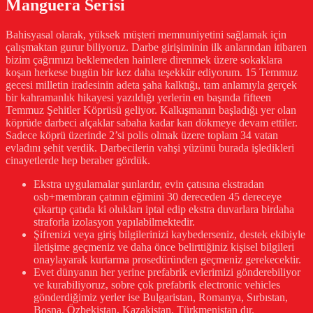
Manguera Serisi
Bahisyasal olarak, yüksek müşteri memnuniyetini sağlamak için
çalışmaktan gurur biliyoruz. Darbe girişiminin ilk anlarından itibaren
bizim çağrımızı beklemeden hainlere direnmek üzere sokaklara
koşan herkese bugün bir kez daha teşekkür ediyorum. 15 Temmuz
gecesi milletin iradesinin adeta şaha kalktığı, tam anlamıyla gerçek
bir kahramanlık hikayesi yazıldığı yerlerin en başında fifteen
Temmuz Şehitler Köprüsü geliyor. Kalkışmanın başladığı yer olan
köprüde darbeci alçaklar sabaha kadar kan dökmeye devam ettiler.
Sadece köprü üzerinde 2’si polis olmak üzere toplam 34 vatan
evladını şehit verdik. Darbecilerin vahşi yüzünü burada işledikleri
cinayetlerde hep beraber gördük.
Ekstra uygulamalar şunlardır, evin çatısına ekstradan
osb+membran çatının eğimini 30 dereceden 45 dereceye
çıkartıp çatıda ki olukları iptal edip ekstra duvarlara birdaha
straforla izolasyon yapılabilmektedir.
Şifrenizi veya giriş bilgilerinizi kaybederseniz, destek ekibiyle
iletişime geçmeniz ve daha önce belirttiğiniz kişisel bilgileri
onaylayarak kurtarma prosedüründen geçmeniz gerekecektir.
Evet dünyanın her yerine prefabrik evlerimizi gönderebiliyor
ve kurabiliyoruz, sobre çok prefabrik electronic vehicles
gönderdiğimiz yerler ise Bulgaristan, Romanya, Sırbıstan,
Bosna, Özbekistan, Kazakistan, Türkmenistan dır.