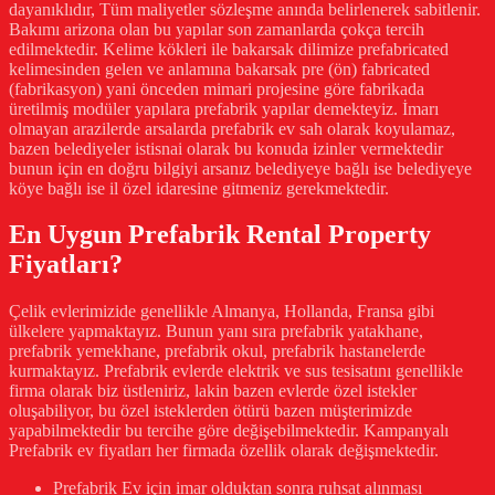
dayanıklıdır, Tüm maliyetler sözleşme anında belirlenerek sabitlenir.
Bakımı arizona olan bu yapılar son zamanlarda çokça tercih
edilmektedir. Kelime kökleri ile bakarsak dilimize prefabricated
kelimesinden gelen ve anlamına bakarsak pre (ön) fabricated
(fabrikasyon) yani önceden mimari projesine göre fabrikada
üretilmiş modüler yapılara prefabrik yapılar demekteyiz. İmarı
olmayan arazilerde arsalarda prefabrik ev sah olarak koyulamaz,
bazen belediyeler istisnai olarak bu konuda izinler vermektedir
bunun için en doğru bilgiyi arsanız belediyeye bağlı ise belediyeye
köye bağlı ise il özel idaresine gitmeniz gerekmektedir.
En Uygun Prefabrik Rental Property
Fiyatları?
Çelik evlerimizide genellikle Almanya, Hollanda, Fransa gibi
ülkelere yapmaktayız. Bunun yanı sıra prefabrik yatakhane,
prefabrik yemekhane, prefabrik okul, prefabrik hastanelerde
kurmaktayız. Prefabrik evlerde elektrik ve sus tesisatını genellikle
firma olarak biz üstleniriz, lakin bazen evlerde özel istekler
oluşabiliyor, bu özel isteklerden ötürü bazen müşterimizde
yapabilmektedir bu tercihe göre değişebilmektedir. Kampanyalı
Prefabrik ev fiyatları her firmada özellik olarak değişmektedir.
Prefabrik Ev için imar olduktan sonra ruhsat alınması