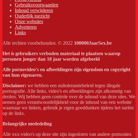
Gebruiksvoorwaarden
Inhoud verwijderen
Ouderlijk toezicht
Onze websites
Adverteren
Links
Alle rechten voorbehouden. © 2022
100000JaarSex.be
Het is gebruikers verboden materiaal te plaatsen waarop
personen jonger dan 18 jaar worden afgebeeld
Alle pornovideo's en afbeeldingen zijn eigendom en copyright
van hun eigenaren.
Disclaimer:
we hebben een nultolerantiebeleid tegen illegale
pornografie. Alle links, video's en afbeeldingen zijn afkomstig van
derden. Wij hebben geen controle over de inhoud van deze sites. We
nemen geen verantwoordelijkheid voor de inhoud van een website
waarnaar we linken, gebruik je eigen goeddunken tijdens het surfen
op de links.
Belangrijke mededeling
Alle xxx-video's op deze site zijn ingesloten van andere pornosites