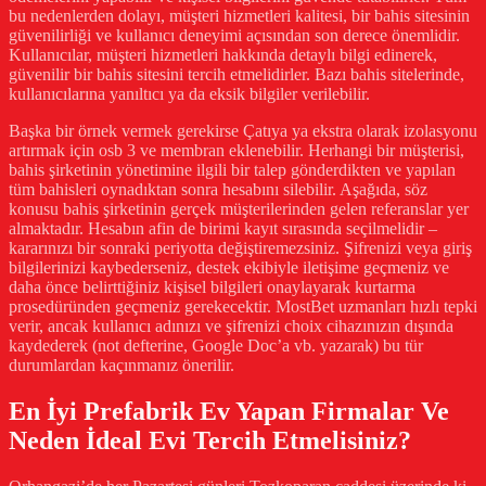
bu nedenlerden dolayı, müşteri hizmetleri kalitesi, bir bahis sitesinin
güvenilirliği ve kullanıcı deneyimi açısından son derece önemlidir.
Kullanıcılar, müşteri hizmetleri hakkında detaylı bilgi edinerek,
güvenilir bir bahis sitesini tercih etmelidirler. Bazı bahis sitelerinde,
kullanıcılarına yanıltıcı ya da eksik bilgiler verilebilir.
Başka bir örnek vermek gerekirse Çatıya ya ekstra olarak izolasyonu
artırmak için osb 3 ve membran eklenebilir. Herhangi bir müşterisi,
bahis şirketinin yönetimine ilgili bir talep gönderdikten ve yapılan
tüm bahisleri oynadıktan sonra hesabını silebilir. Aşağıda, söz
konusu bahis şirketinin gerçek müşterilerinden gelen referanslar yer
almaktadır. Hesabın afin de birimi kayıt sırasında seçilmelidir –
kararınızı bir sonraki periyotta değiştiremezsiniz. Şifrenizi veya giriş
bilgilerinizi kaybederseniz, destek ekibiyle iletişime geçmeniz ve
daha önce belirttiğiniz kişisel bilgileri onaylayarak kurtarma
prosedüründen geçmeniz gerekecektir. MostBet uzmanları hızlı tepki
verir, ancak kullanıcı adınızı ve şifrenizi choix cihazınızın dışında
kaydederek (not defterine, Google Doc’a vb. yazarak) bu tür
durumlardan kaçınmanız önerilir.
En İyi Prefabrik Ev Yapan Firmalar Ve
Neden İdeal Evi Tercih Etmelisiniz?