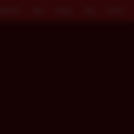
tegorieën
Tags
Acteurs
Blog
Contact