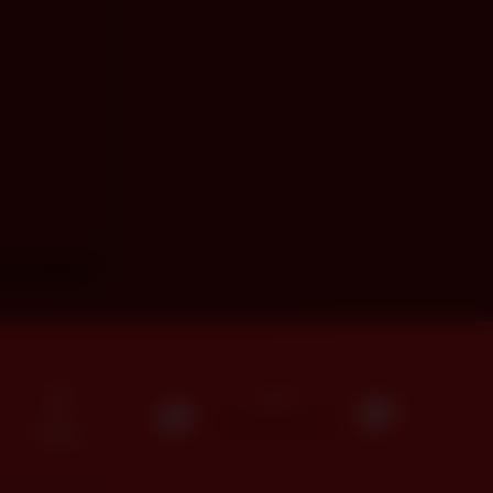
3
0
/
0
views