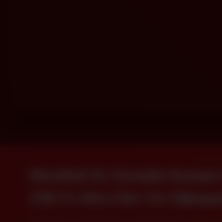
Mostbet Kz Онлайн Казин
250 Fs Мостбет Кз Офици