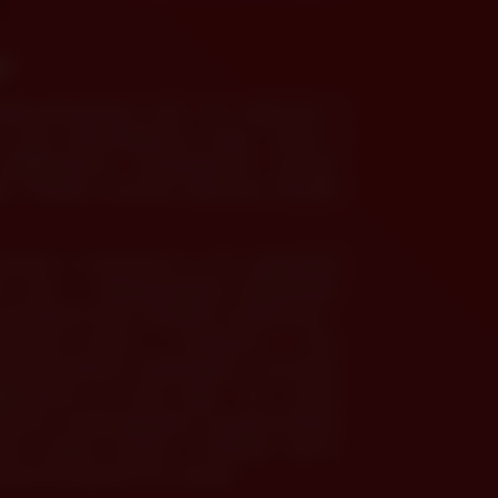
з
.
et
арекомендовала себя как надежная и
ас ждут разнообразные виды спорта и
оэффициенты букмекерской конторы
и. Помимо основных функций, Mostbet
можете и погрузиться в этот леденящий
ой игры с вращающимися барабанами,
механикой игры. Mostbet в Казахстане –
батывать деньги в Интернете и стать
чным рекламным материалам и быстрым
филиатов во всем мире. Этот способ
внению с предыдущими и осуществляется
обы создать аккаунт в Mostbet, просто
 верхнем правом углу экрана.