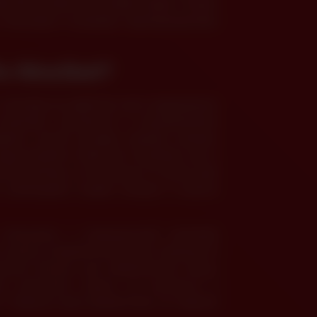
рской конторе или онлайн-казино. Кроме
, бонусами и акциями, подтверждением
з Mostbet?
 ответами на наиболее часто задаваемые
позволяет мгновенно и неограниченно
ерите способ вывода, укажите нужную
ществляется таким же способом, как и
ной системы, но всегда до 72 часов. Для
z необходимо создать аккаунт и внести
планшетах с операционной системой
ыть меню и перейти на нужную страницу. В
зуются бонусы для привлечения новых
вас увеличить шансы на выигрыш и
. Главный приз-приветствие на первый