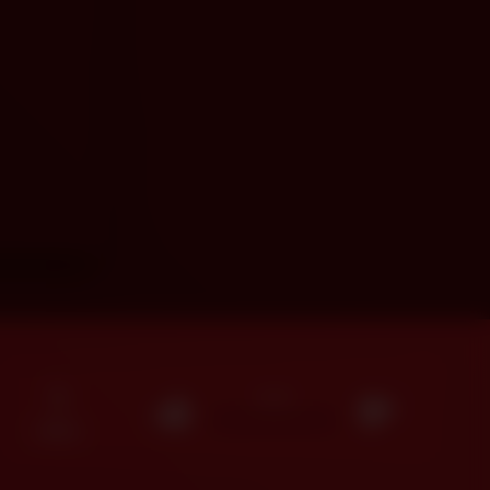
3
0
/
0
views