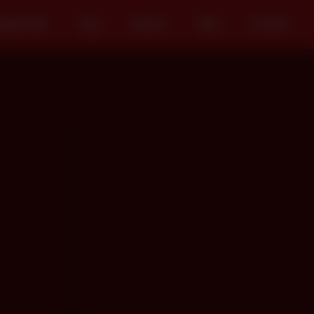
tegorieën
Tags
Acteurs
Blog
Contact