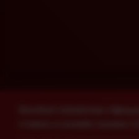
Mostbet Uzbekistan Офиц
ставок и онлайн-казино U