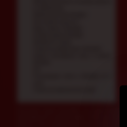
Методы депозита и вывода средств
в Узбекистане
Мобильный сайт Mostbet
Как вывести деньги?
Виды ставок в Mostbet
Онлайн-казино Mostbet
Mostbet UZ: обзор
Ставки на киберспорт в Mostbet
Самые популярные игры в казино
Mostbet
iOS
Регистрация счета в Mostbet за 4
шага
Ставки на виртуальный спорт
Используя опцию мультибет, вы также можете д
транслируются в прямом эфире, чтобы все могли 
Если вы точно угадаете результаты хотя бы 9 из 