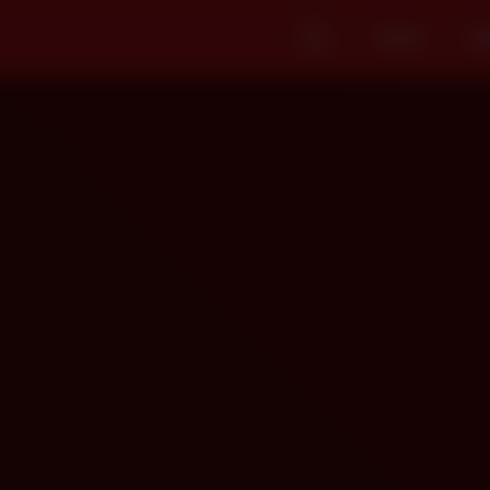
Home
Ca