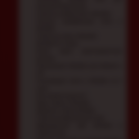
жителей Узбекистана
Ставки на киберспорт в Mostbet
Процесс верификации счета в
Mostbet
Ставки на спорт в Mostbet
Mostbet UZ: обзор
Бонус через криптовалютный
депозит
Приложение Mostbet для Android и
iOS
Регистрация счета в Mostbet за 4
шага
Как вывести деньги?
Виды ставок в Mostbet
Варианты ставок Mostbet
Ставки на виртуальный спорт
Официальный сайт Mostbet в
Узбекистане