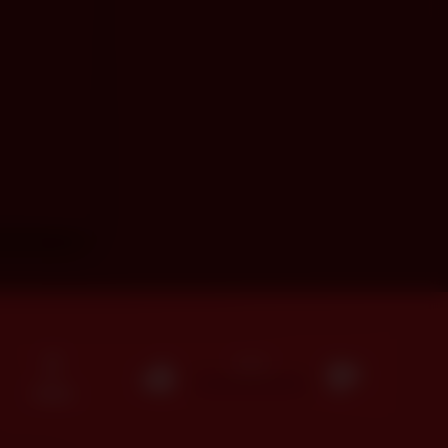
2
0
/
0
views