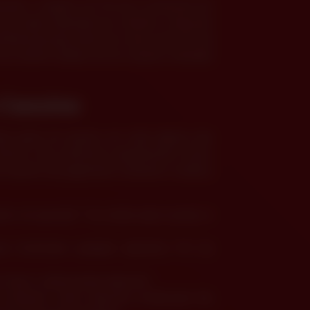
ostas, o registro em Pin-Up é essencial. Em
 uma seção dedicada aos eventos a decorrer
iência de jogo imersiva e real, a new Pin-Up
sí conferir análise de um cassino recheado
 Cassino
ampla gama de opções em cada alguma das
vido a leis electronic regulamentos locais.
 opções de pagamento, incluindo e-wallets,
ões de apostas” “na cricket para novatos e
r facilmente qualquer aplicativo Pin Up
 fazer o determinado depósito.
s métodos sobre depósito evidenciam the