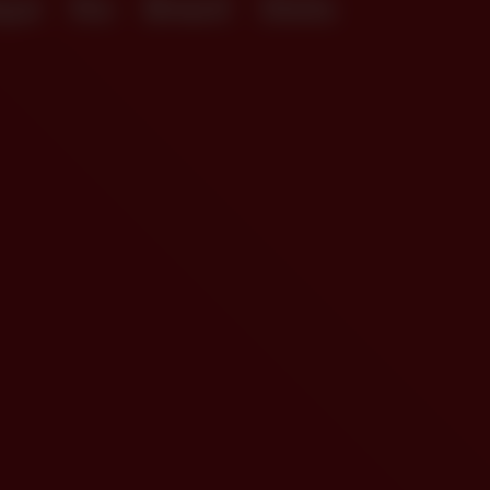
qui No Brasil Slots