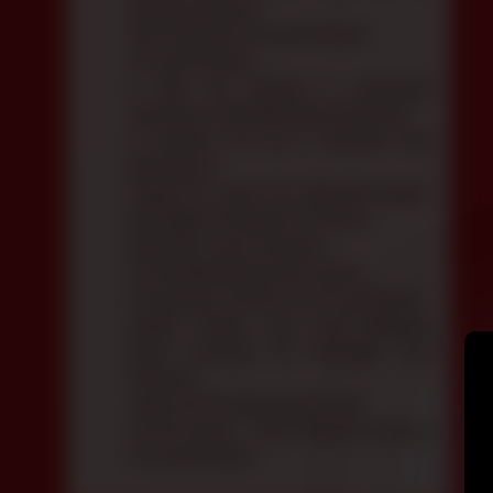
Upwards Casino?
Site Oficial De Pin-up No Brasil
Pin-up No Brasil
O Site Pin Upward É Licenciado
Electronic Certificado Aqui No Brasil?
O Cassino Pin Up É Liberado Para
Brasileiros?
Clique Em “caixa” Ou “depósito/saque”
Na Página Principal Do Cassino
Depósito, Como Funciona
Pin Up Atendimento Ao Cliente
Promoções Comuns Do Pin Up Casino:
Quanto Tempo Leva Para European
Union Começar An Arriesgar Com
Dinheiro?
Jogos At The Apostas Ao Vivo
Pin Up Casino – Site Oficial Do Cassino
Pin-up No Brasil