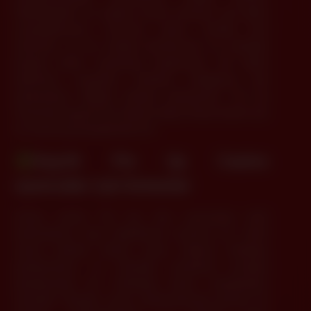
Rahatlayabilir ve sadece kendi zevkiniz için bahis
oynayabilirsiniz. Ücretsiz demo modda test
ediyorum ve bir strateji belirliyorum ve ardından
parayla bahis oynamaya başlıyorum. Bir bahis
platformu seçerken mümkün olduğunca çok
parametreyi dikkate almaya çalışıyorum. Pin Up
Casino’nun geçerli bir lisansa sahip olması benim için
en önemli göstergelerden biri.
Kayıtlı Pin Up Casino
oyuncuları için bonuslar
Online casino Pin Up, tüm oyunculara akıllı
telefonlarına veya tabletlerine ücretsiz bir mobil
sürüm indirme imkanı sunar. Sadece doldurup
göndermeniz ve ardından yönetimin postaya
göndereceği bir mektupla kaydı onaylamanız
yeterlidir. Bundan sonra, telefonunuzda güvenli bir