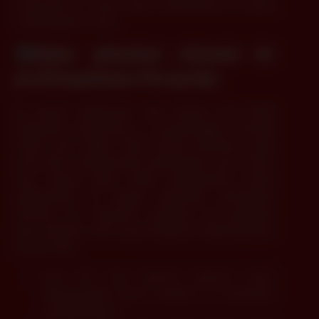
oyunculara mı yoksa takım etkinliklerine mi bahis
oynayacağınızı seçin.
Bahis şirketinin ofisinde bir
profil kaydetme Pin Up Bet
Bu yazılım platformları, akıllı telefon veya tablet
ekranlarının grafiklerine ve çözünürlüğüne otomatik
olarak uyum sağlar. PinUp kulübü misafirleri, cazip
promosyon programından yararlanarak, resmi casino
web sitesine davet edilen müşterilerden kesinti
alabilecekler. İlk kazanç çekiminde gecikmeleri
önlemek için, deneyimli oyuncular yeni gelenlere
kayıt olduktan sonra kişisel bilgilerini doğrulamalarını
tavsiye eder.
İster iOS ister Android cihazınız olsun,
tarayıcınızdan siteye erişebilir ve oyunlarınızı
oynayabilirsiniz.