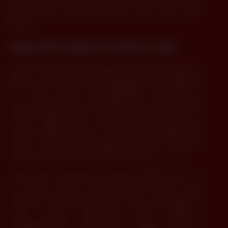
promosyonlar sunarak deneyimi daha cazip hale
getirir.
Operatör lisansını kontrol edin
Kayıtlı Pin-Up çevrimiçi kullanıcıları için para yatırma
bonusu, geri ödeme, yeni başlayanlar için hediyeler
vb. Pinup casino operatöründen depozitosuz
bonuslar almak için özel sitelerde özel promosyon
kodları bulabilirsiniz. Bonusu etkinleştirmek için
kişisel dolabınıza girin ve etkinleştirme düğmesine
tıklayın. Türk Pin-Up oyuncuları arasında en popüler
eğlence slot makineleri olarak kabul edilir.
Video poker oyunlarına ilgi duyan oyuncular için Pin
Up Casino, Jacks or Better, Deuces Wild ve All
American gibi popüler video poker seçeneklerini
sunar. Hesap doğrulama, hedef kitlenizi
dolandırıcılardan korumanıza olanak tanımış.