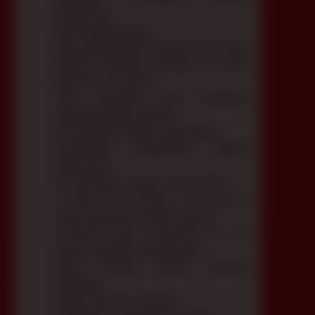
güvenilirliği
Nakit İade Bonusları
Oyun sağlayıcıların listesini kontrol edin
Bahis şirketinin ofisinde bir profil
kaydetme Pin Up Bet
Para yatırmanın veya kazançları
çekmenin yolları nelerdir?
Pin Up Bet’te ödeme incelemeleri
Kullanıcıların Deneyimleri Farklılık
Gösterebilir:
Pin Up Casino Lisans ve Güvenilirlik
Casino Pin Up Turkey – en iyi slot ve
masa oyunlarını çevrimiçi oynayın
Sosyal ağları kullanarak Pin Up
casino sitesinde yetkilendirme
PinUp Gaming Club’da Güvenilir
Ödemeler
Casino Oyunları ve Slotlar