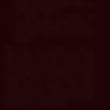
Rakamlara tıkladığınızda, etkinlik anında bahsi
yöneteceğiniz kupona girer.
Bu çeşitlilik, farklı ilgi alanlarına sahip
oyuncuların ihtiyaçlarını karşılamayı amaçlar.
Ancak, bonusları kullanırken dikkatli olmak ve
ilgili kurallara uygun şekilde hareket etmek
önemlidir.
Rulet, modern online casinolarda ilk olarak yer
almasıyla adeta masa oyunlarının kraliçesidir. Rulette
bahis, oyuncunun veya daha fazla bahis koyup,
ardından topun çarkta dönmesiyle başarılı bir bahis
için ödül aldığı basit bir etkinliktir. Bu oyunlardan
herhangi biri, özel bir demo sürümünde tamamen
ücretsiz olarak da oynanabilir. Gerçek parayla
oynamak için önce üye olmanız ve hesabınıza para
yatırmanız gerekir. Pin up online’daki slot makineleri
farklı temalara ve özelliklere sahiptir.