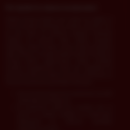
Pin Up Bet’te ödeme incelemeleri
Elbette firmaya kayıttan önce erişimi de sağlıklı ve
verimli biçimde tamamlamış olmanız elzemdir. Pin-
up giriş adına da izlemeniz gereken yöntemler
oldukça net biçimde ifade edilmiş durumda.
Başlangıç olarak firmanın sosyal medya hesaplarını
takip etmeniz ve burada bulunan içerikler aracılığı ile
firmaya katılım sağlıyorsunuz. Ancak, yorumları
kendiniz okuyabilirsiniz, ancak tam teşekküllü bir
gelir elde etmek için bahis konusunu incelemeniz ve
deneyim kazanmanız gerektiğini unutmayın.
Yani, bonusları bakiyenize çekebilmek için aktif
olarak bahis oynamalısınız.
Bu denetimler, platformun oyunların adil ve
şeffaf bir şekilde işlediğini ve kullanıcıların
hakkaniyetli bir deneyim yaşadığını
doğrulamayı amaçlar.