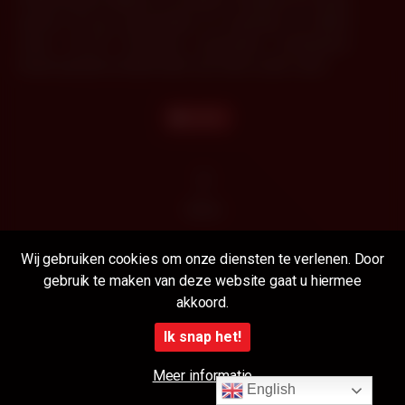
Kullanıcılarına eğlence ve kazanç fırsatlarını bir araya
getiren Pin-up, güvenilirliği ve çeşitliliği ile dikkat
çeker. Pin-UP Casino’da, oyuncuların cüzdanlarını
büyük paralarla doldurmaları için farklı yollar vardır.
casino
7
views
Wij gebruiken cookies om onze diensten te verlenen. Door
0
/
0
gebruik te maken van deze website gaat u hiermee
akkoord.
Ik snap het!
Meer informatie
English