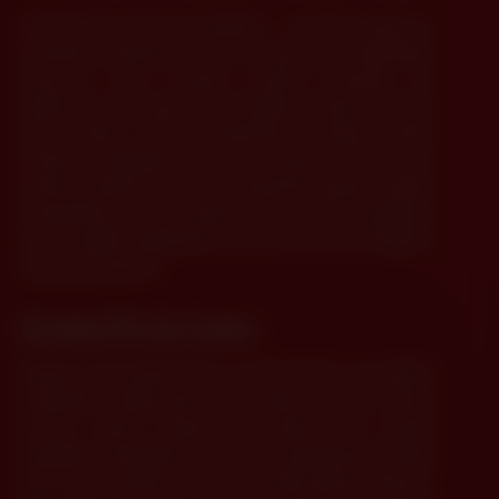
Pin Up Casino’ya hoş geldiniz – çevrimiçi oyun ve
inanılmaz kazançlar için en iyi giriş yer. Casinomuz
heyecan verici oyunlar, cömert bonuslar ve
eğlenceniz için güvenilir bir platform sunar. Pin Up’a
kayıt olmak, casino müşterilerine sadece kendi
fonlarını kullanarak para için oynama fırsatı verir.
Onların yardımıyla Pin Up slotlarında gerçek ödüller
kazanabilirsiniz. Her şeyden önce, kişisel hesabınızı
sosyal ağlara bağlamanız ve en çok tercih ettiğinizi
seçmeniz gerekir.
Emniyet Pin Up Casino
Modern oyun platformları, bir akıllı telefon veya tablet
kullanarak kullanıcıların her zaman ve her yerde
oyunun keyfini çıkarmasına olanak tanır. Çeşitli
taşınabilir cihazlarda kendi mobil uygulamasına sahip
olan Pin Up platformu da bu konuda geride kalmıyor.