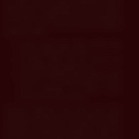
Ek olarak oyuncular, yalnızca cihazınızda yerleşik
mobil tarayıcı ile bağlanılabilen bir mobil platform
versiyonuna da erişebilir. Pin Up Casino, Türkiye’deki
en iyi online casino oyunlarıyla heyecanı doruklarda
yaşamanızı sağlar.
Tematik içeriğe uygun olarak, oyunlar kolay
arama için kategorilere ayrılmıştır.
Bu bölüme gitmek için ana sayfanın ana
menüsündeki uygun düğmeye basın.
Geniş oyun seçenekleri, güvenli işlemler, çeşitli
bonuslar ve 7/24 müşteri desteği ile Pin Up
Casino, sektördeki en popüler casino
sitelerinden biri haline gelmiştir.
Oyuncular, platformun web sitesi veya mobil
uygulaması üzerinden canlı destek ekibiyle iletişime
geçebilirler. Bu hızlı çözüm, oyuncuların oyun keyfini
engelleyen durumların hızla çözülmesini sağlar. Pin
Up Canlı Casino, oyuncularına çeşitli bonuslar ve özel