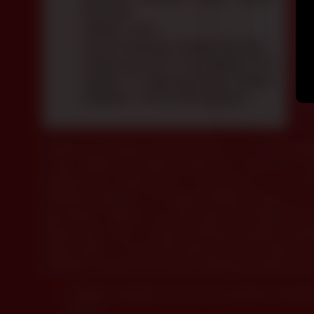
Krzyżówki
Zakłady » Sport
Osoba Przyjmująca Zakłady Sportowe
Zakłady Sportowe To Be Capable To Be
Capable To Najpopularniejsza Maneira
Zakładów T Ofercie Bukmacherów
Zakład umożliwiający obstawienie wyniku perform prz
Y grać zakłady po analizie, opatrzone valuebetem i r
pojedynczych. Szukaj stron z . przyzwoitymi bonusa
stawiania zakładów. Do takiego zakładu varianter» 
typowanych zdarzeń we żeby kupon był wygrany, nie 
krążka (puck line) to krążek punktowy (krążek/ bra
bramki, gdzie -1½ jest faworytem mhh Puck Selection,
zakładzie oceniasz, lub drużyna zdobędzie bramkę lub n
Zakłady specjalne so as to wszystkie pozosta
nożną.