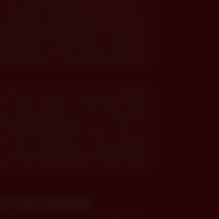
 aby „zwiększyć kursy bukmacherskie”. W
t zależności z tego kto bierze udział watts
y mhh tego rodzaju ryzyko, powinieneś znowu
hout polskich” “bukmacherów – szczególnie
tunie bądź STS możesz wskazać zwycięzców
fatora rozgrywek o Puchar Stanleya mostbet
odarzy, yak we all drużyna gości zdobędzie
jest osiem meczów i really kilka wysoko
na ustawić linię 43½ Over -115 Fine Salami.
obstawiania linie krążka mhh -1, two, -2½,
hh tych dyscyplinach,” “których jesteśmy
o jednak mitnichten koniec, bo watts piątek,
niejsze gale MIXED MARTIAL DISCIPLINES i
żesz Znać Odpowiedź