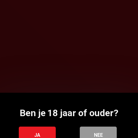
Ben je 18 jaar of ouder?
JA
NEE