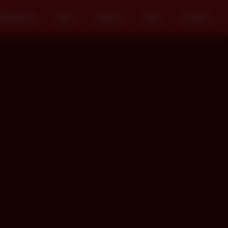
tegorieën
Tags
Acteurs
Blog
Contact