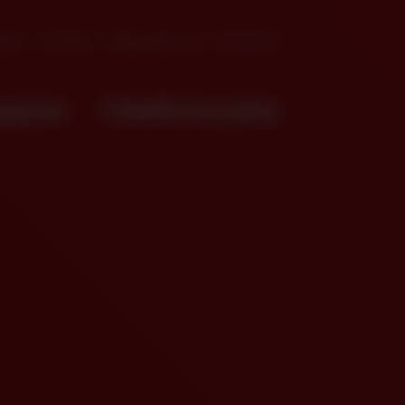
азино 2024%2C Официальные Игровые
рдом Наибольшим