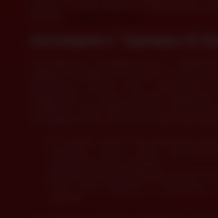
встретит в статьях рассказ об проблеме%2C кот
принятое
лучшие слоты казино
.
последнего Турниры В К
Производители экспериментируют с жанром%
графикой. Например%2C Sizzling Hot от Novomatic
обновленных версиях. Слоты классического 
аппаратов%2C их стояли в наземных заведениях.
семерок%2C плиток BAR%2C звезд и колокольчико
пять барабанов%2C а количество линий порой прев
Того получить один из таких призов%2C важно
Некоторые бонусы казино предостав
привлекательными условиями.
Мы всегда тестируем мобильные казино на не
Также список надёжных и проверенных о
клиентов.