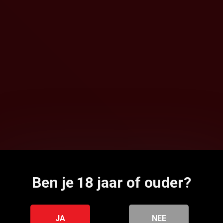
Ben je 18 jaar of ouder?
JA
NEE