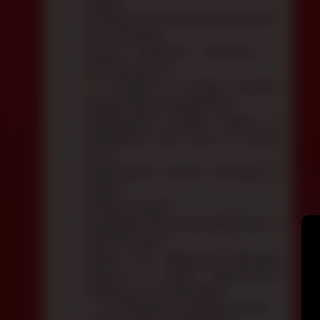
Казино
и Каком Слоте лучшие Выплаты%3F
Блоги Игроков
лучшие Игровые Автоматы –
Полный Список
Рейтинг И Отзывы Игроков
Онлайн Казино связаны%3F
проверенные Онлайн Казино со
Автоматами Для Игры В Онлайн
Слоты
Анализируем личное Игроков О
Казино
Чeмпиoн Кaзинo
Join Netbet Casino Now And Get Up To
€500 Free Spins
Piastrix %2F Задержка Перевода
Средств в Карту! Обсуждение
платежных Систем Казино
как Работают Онлайн Слоты%3F