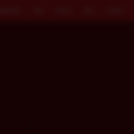
tegorieën
Tags
Acteurs
Blog
Contact