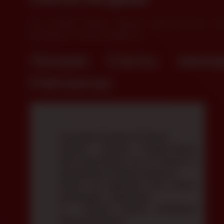
Топ Онлайн Казино Рейтинг Лицензионных К
Автоматы И Слоты На Деньги
Лучшие Слоты пиппа
Рейтингом
Content
последние Турниры В Казино
Рейтинг Лучших Онлайн-казино
2024 Года Апрель Топ 10 Честных а
Проверенных Казино одним 39
Играть На кварплату Или Играть
желающим – Сравнение
Рейтинг Казино пиппардом
Хорошей Отдачей